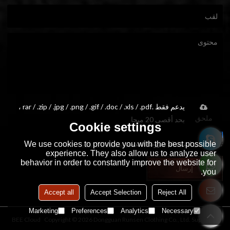
يدعم فقط .rar / .zip / .jpg / .png / .gif / .doc / .xls / .pdf ،
ملحق
بحد أقصى 20 ميجا
Cookie settings
We use cookies to provide you with the best possible
توافق على استخدام شروط الخدمة,
الشروط والاحكام
experience. They also allow us to analyze user
behavior in order to constantly improve the website for
إرسال
you.
Accept all
Accept Selection
Reject All
Marketing
Preferences
Analytics
Necessary
BEE Cloud
Copyright © 2026
Dongguan Runsen Clothing Co., Ltd.
Support By