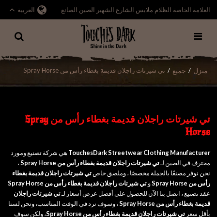
العلامة الخاصة الظلام ملابس الشارع الشهير الصين الصانع
العربية
منزل
جميع
/
/
تي شيرتات راجلان قديمة بغطاء رأس من Spray Horse
تي شيرتات راجلان قديمة بغطاء رأس من Spray
Horse
TouchesDark Streetwear Clothing Manufacturer
هي شركة تصنيع ومورد
محترف في الصين لـ
تي شيرتات راجلان قديمة بغطاء رأس من Spray Horse
،
نحن نوفر مصنعًا بالجملة مخصصًا ، وملصق خاص
تي شيرتات راجلان قديمة بغطاء
رأس من Spray Horse
و
تي شيرتات راجلان قديمة بغطاء رأس من Spray Horse
عقد تصنيع ، اتصل بنا الآن للحصول على أفضل عرض أسعار لـ
تي شيرتات راجلان
قديمة بغطاء رأس من Spray Horse
، وسوف نرد في الوقت المناسب، ونحن لسنا
بأقل سعر
تي شيرتات راجلان قديمة بغطاء رأس من Spray Horse
، ولكن سوف