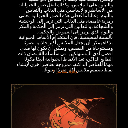
والتباين على الملابس، وكذلك لنقل صور الحيوانات
من الأساطير والأساطير، مثل الذئاب والثعابين
والبوم. وغالباً ما تُعطى هذه الصور الحيوانية معاني
رمزية غامضة، مثل الذئاب التي ترمز إلى الوحشية
والشجاعة، والثعابين التي ترمز إلى الحكمة والمكر،
والبوم الذي يرمز إلى الغموض والحكمة.
بالنسبة لمصممينا، فإن استخدام الأنماط الحيوانية
بذكاء يمكن أن يجعل الملابس أكثر جاذبية بصريًا
ومستوحاة من القصص، ويمكن أن يكون لها صدى
أفضل لدى المستهلكين. في سلسلة القمصان ذات
الطابع الداكن، تعد الأنماط الحيوانية أيضًا مكونًا
مهمًا للعناصر الداكنة، ممزوجة بعناصر أخرى لإنشاء
نمط تصميم ملابس أكثر تفردًا وتنوعًا.
زيارة الملابس