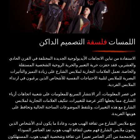
اللمسات
فلسفة
التصميم الداكن
الاستفادة من تباين الاتجاهات الأيديولوجية الجديدة المختلفة في القرن الحادي
والعشرين، فقد حفزت حرية التعبير والحرية الروحية الشخصية المستقلة
والخاصة. تعمل العلامات التجارية لملابس الشارع على زيادة التميز والتأثيرات
البصرية للملابس لتلبية الاحتياجات النفسية للأشخاص الذين يرغبون في ارتداء
الملابس الفردية.
في عصر المعلومات، أثر الانتشار السريع للمعلومات على شعبية اتجاهات أزياء
الشارع، مما يجعلها أكثر عرضة للتغييرات. تتكيف العلامات التجارية لملابس
الشارع مع هذه التغييرات، وتلتقط الموضوعات الساخنة الحالية وتحافظ على
هويتها الفريدة.
تنبع ملابس الشارع من ثقافة الهيب هوب، وعادةً ما يكون لدى الأشخاص الذين
يحبون ملابس الشارع فهم معين لثقافة الهيب هوب. تعد العناصر السوداء
والجمجمة من أكثر العناصر تعبيراً عن ثقافة وشخصية الهيب هوب. المستهلكون