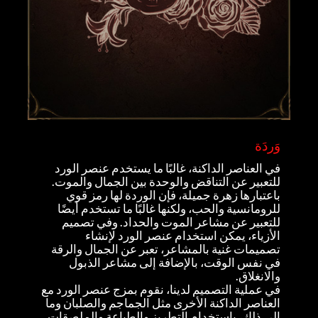
وَردَة
في العناصر الداكنة، غالبًا ما يستخدم عنصر الورد
للتعبير عن التناقض والوحدة بين الجمال والموت.
باعتبارها زهرة جميلة، فإن الوردة لها رمز قوي
للرومانسية والحب، ولكنها غالبًا ما تستخدم أيضًا
للتعبير عن مشاعر الموت والحداد. وفي تصميم
الأزياء، يمكن استخدام عنصر الورد لإنشاء
تصميمات غنية بالمشاعر، تعبر عن الجمال والرقة
في نفس الوقت، بالإضافة إلى مشاعر الذبول
والانغلاق.
في عملية التصميم لدينا، نقوم بمزج عنصر الورد مع
العناصر الداكنة الأخرى مثل الجماجم والصلبان وما
إلى ذلك، باستخدام التطريز والطباعة والملصقات