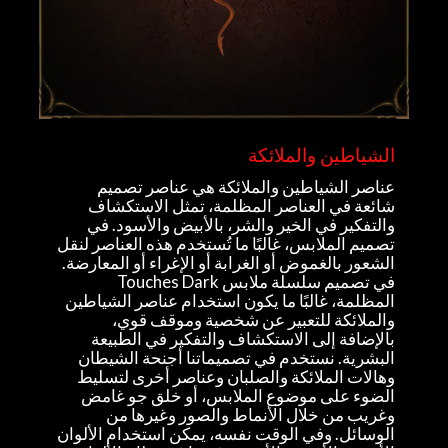
الشياطين والملائكة
عناصر الشياطين والملائكة هي عناصر تصميم
شائعة في العناصر المظلمة، تمثل الاستكشاف
والتفكير في الخير والشر، بالأبيض والأسود. في
تصميم الملابس، غالبًا ما تُستخدم هذه العناصر لنقل
الشعور بالغموض أو الغرابة أو الإغراء أو المعارضة.
في تصميم سلسلة ملابس Touches Dark
المظلمة، غالبًا ما يكون استخدام عناصر الشياطين
والملائكة للتعبير عن شخصية وموقف قوي،
بالإضافة إلى الاستكشاف والتفكير في الطبيعة
البشرية. نستخدم في تصميماتنا أجنحة الشيطان
وهالات الملائكة والصلبان وعناصر أخرى لتسليط
الضوء على موضوع الملابس، أو خلق جو غامض
وغريب من خلال الأنماط والصور وغيرها من
الوسائل. وفي الوقت نفسه، يمكن استخدام الألوان