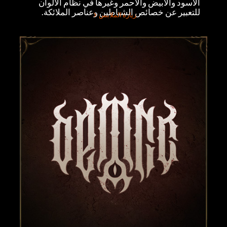
الأسود والأبيض والأحمر وغيرها في نظام الألوان
للتعبير عن خصائص الشياطين وعناصر الملائكة.
زيارة الملابس