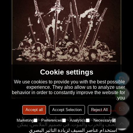
Cookie settings
We use cookies to provide you with the best possible
experience. They also allow us to analyze user
behavior in order to constantly improve the website for
you.
نمط السيف
Accept all
Accept Selection
Reject All
غالبًا ما تستخدم عناصر السيف لتمثيل مفاهيم مثل
Marketing
Preferences
Analytics
Necessary
العنف والحرب والموت. في تصميم الملابس، يمكن
استخدام عناصر السيف لزيادة التأثير البصري