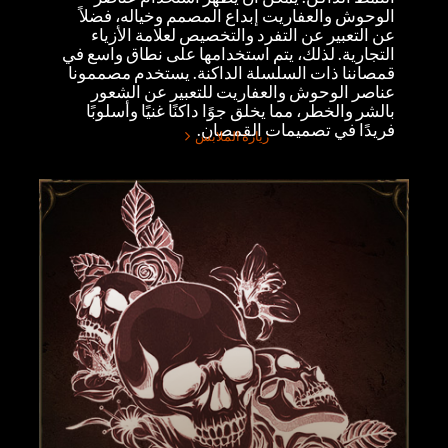
الوحوش والعفاريت إبداع المصمم وخياله، فضلاً
عن التعبير عن التفرد والتخصيص لعلامة الأزياء
التجارية. لذلك، يتم استخدامها على نطاق واسع في
قمصاننا ذات السلسلة الداكنة. يستخدم مصممونا
عناصر الوحوش والعفاريت للتعبير عن الشعور
بالشر والخطر، مما يخلق جوًا داكنًا غنيًا وأسلوبًا
فريدًا في تصميمات القمصان.
زيارة الملابس