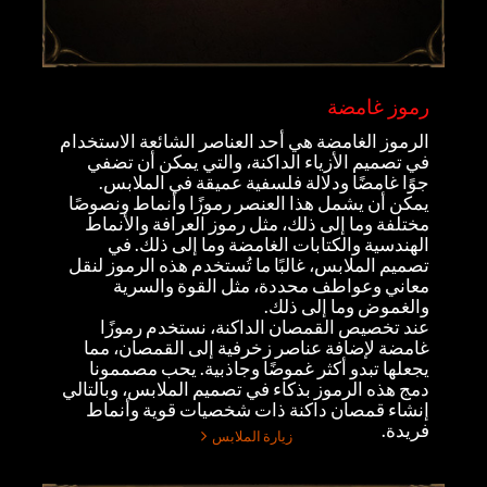
رموز غامضة
الرموز الغامضة هي أحد العناصر الشائعة الاستخدام
في تصميم الأزياء الداكنة، والتي يمكن أن تضفي
جوًا غامضًا ودلالة فلسفية عميقة في الملابس.
يمكن أن يشمل هذا العنصر رموزًا وأنماط ونصوصًا
مختلفة وما إلى ذلك، مثل رموز العرافة والأنماط
الهندسية والكتابات الغامضة وما إلى ذلك. في
تصميم الملابس، غالبًا ما تُستخدم هذه الرموز لنقل
معاني وعواطف محددة، مثل القوة والسرية
والغموض وما إلى ذلك.
عند تخصيص القمصان الداكنة، نستخدم رموزًا
غامضة لإضافة عناصر زخرفية إلى القمصان، مما
يجعلها تبدو أكثر غموضًا وجاذبية. يحب مصممونا
دمج هذه الرموز بذكاء في تصميم الملابس، وبالتالي
إنشاء قمصان داكنة ذات شخصيات قوية وأنماط
فريدة.
زيارة الملابس