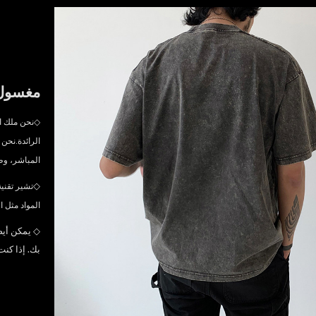
مغسول
◇
نحن ملك ا
الرائدة.
نحن 
المباشر، وط
◇
تشير تقني
المواد مثل ا
◇
يمكن أيض
بك. إذا كنت