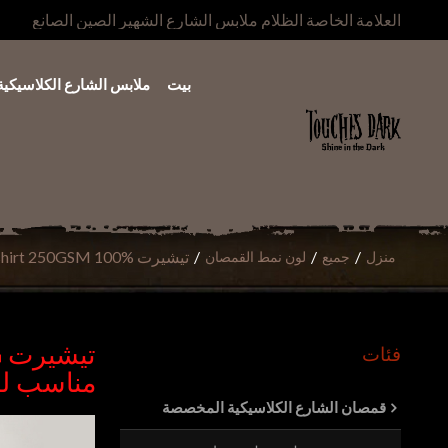
العلامة الخاصة الظلام ملابس الشارع الشهير الصين الصانع
بيت
ملابس الشارع الكلاسيكية
/
/
/
تيشيرت Streetwear Vintage Acid Wash Tshirt 250GSM 100% قطن كبير الحجم مناسب للرجال
منزل
جميع
لون نمط القمصان
فئات
مناسب لل
قمصان الشارع الكلاسيكية المخصصة