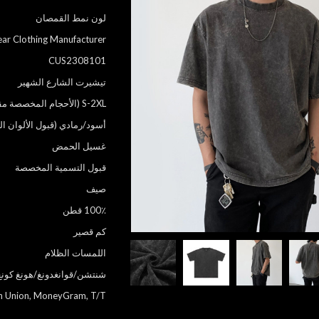
لون نمط القمصان
ar Clothing Manufacturer
CUS2308101
تيشيرت الشارع الشهير
S-2XL (الأحجام المخصصة مقبولة)
أسود/رمادي (قبول الألوان 
غسيل الحمض
قبول التسمية المخصصة
صيف
100٪ قطن
كم قصير
اللمسات الظلام
شنتشن/قوانغدونغ/هونغ كونغ
rn Union, MoneyGram, T/T