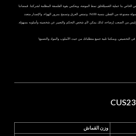
 الخاص بنا عملية الغسيل
لخلق نمط الموضة
، ويعكس بقوة الفلسفة المظلمة لشركتنا. قمصاننا
العصرية المغسولة مصنوعة من القطن بنسبة 100%، وتمتص العرق وتسمح بمرور الهواء، والإصدار متعدد
وليس من الصعب إرضاءه، لذلك يمكن لأي شخص التحكم والتعبير عن شخصيته وأسلوبه بسهولة.
ي التخصيص، ويمكننا تلبية جميع متطلباتك من حيث الأسلوب والمواد والتصنيع!
وزن القماش