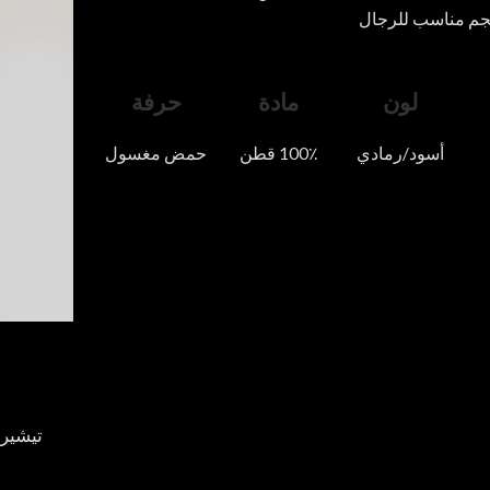
جم مناسب للرجال
لون
مادة
حرفة
أسود/رمادي
100٪ قطن
حمض مغسول