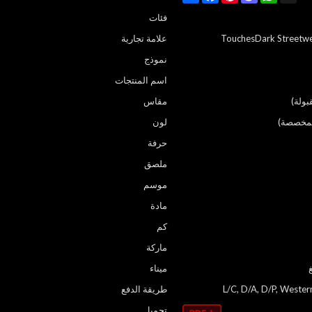
فئات
TouchesDark Streetwe
علامة تجارية
نموذج
اسم المنتجات
مقاس
المخصصة)
لون
حرفة
ملصق
موسم
مادة
كم
ماركة
ميناء
L/C, D/A, D/P, Weste
طريقة الدفع
تحميل