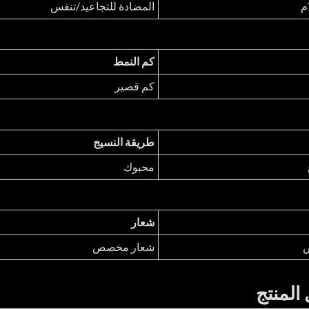
م
المضادة للتجاعيد/تنفس
كم النمط
كم قصير
طريقة النسيج
محبوك
شعار
ص
شعار مخصص
المنتج