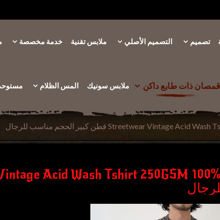
تصميم
التصميم الأصلي
ملابس تقنية
خدمة مخصصة
م
قمصان ذات طابع داكن
ملابس سونيك
المس الظلام
مستوحى 
رجال