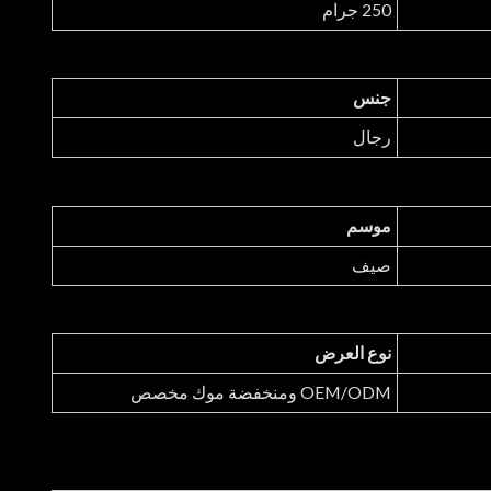
250 جرام
جنس
رجال
موسم
صيف
نوع العرض
OEM/ODM ومنخفضة موك مخصص