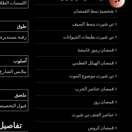
اللمسات الظلا
شخصية نمط القمصان
تي شيرت بنمط السيف
طوق
تي شيرت بطبعات الحيوانات
رقبة مستديرة
قمصان رموز غامضة
أسلوب
قمصان الهيكل العظمي
ملابس الشارع
تي شيرت موضوع الموت
قمصان عناصر الحرب
ملصق
قمصان روز
قبول التخصي
عناصر العنف تي شيرت
تفاصيل 
قمصان كروس