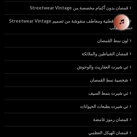
قمصان بدون أكمام مخصصة من Streetwear Vintage
معاطف قطنية ومعاطف منفوشة من تصميم Streetwear Vintage
حسب الطلب
لون نمط القمصان
قمصان الشياطين والملائكة
تي شيرت العفاريت والوحوش
شخصية نمط القمصان
تي شيرت بنمط السيف
تي شيرت بطبعات الحيوانات
قمصان رموز غامضة
قمصان الهيكل العظمي