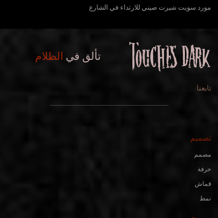
مورد سويت شيرت صيني للارتداء في الشارع
تألق في
الظلام
تابعنا
تصميم
مصمم
حرفة
قماش
نمط