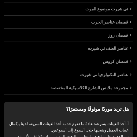
تي شيرت موضوع الموت
قمصان عناصر الحرب
قمصان روز
عناصر العنف تي شيرت
قمصان كروس
عناصر التكنولوجيا تي شيرت
مجموعة ملابس الشارع الكلاسيكية المخصصة
هل تريد موردًا موثوقًا ومستقرًا؟
أ. أخذ العينات بسرعة: عادةً ما تقوم خدمة أخذ العينات السريعة لدينا بإكمال
عينات العميل وشحنها خلال أسبوع إلى أسبوعين.
ب. القدرة على البحث والتطوير: البحث المستمر واستكشاف الأقمشة