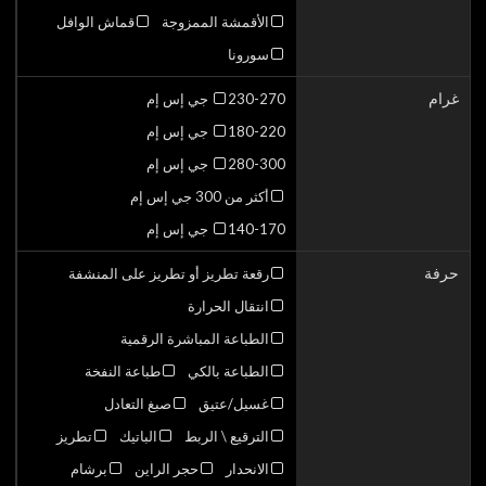
الأقمشة الممزوجة
قماش الوافل
سورونا
غرام
230-270 جي إس إم
180-220 جي إس إم
280-300 جي إس إم
أكثر من 300 جي إس إم
140-170 جي إس إم
حرفة
رقعة تطريز أو تطريز على المنشفة
انتقال الحرارة
الطباعة المباشرة الرقمية
الطباعة بالكي
طباعة النفخة
غسيل/عتيق
صبغ التعادل
الترقيع \ الربط
الباتيك
تطريز
الانحدار
حجر الراين
برشام