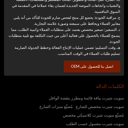
والتقنيات واتجاهات الموضة الجديدة لضمان بقاء عملائنا في المقدمة في
السوق التنافسية.
ج. مراقبة الجودة: يخضع كل منتج لفحص صارم للجودة للتأكد من أنه يلبي
معايير العملاء ويحافظ على سمعته وصورة علامته التجارية.
د. التسعير: تسعير مخصص يعتمد على متطلبات العملاء وكمية الطلب، مما
يسمح للعملاء بالحصول على فعالية أعلى من حيث التكلفة مع تلبية متطلبات
الجودة.
هـ. وقت التسليم: تضمن عمليات الإنتاج الفعالة وخطط الجدولة الصارمة
تسليم طلبات العملاء في الوقت المناسب.
اتصل بنا للحصول على OEM
الكلمات الدالة
سويت شيرت بياقة قائمة ومطرز بنقشة الوافل
سويت شيرت مخصص للشارع
مُصنِّع سترات الشارع
مُصنِّع سويت شيرت كلاسيكي مخصص
سويت شيرت مغسول حسب الطلب