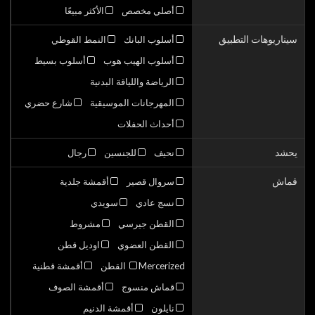
أصلي مخصص
الأكثر مبيعًا
سيناريوهات التطبيق
أسلوب البانك
النمط القوطي
أسلوب الهيب هوب
أسلوب بسيط
الرياضة واللياقة البدنية
المهرجانات الموسيقية
شارع حضري
أحداث الحفلات
يحشد
نحيف
للجنسين
رجال
قماش
سروال قصير
أقمشة جلدية
نسج عادي
سويدي
القطن جيرسي
مشروط
القطن العضوي
اوديل قطن
Mercerized القطن
أقمشة قطنية
قماش منسوج
أقمشة الصوف
نايلون
أقمشة الدنيم