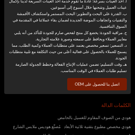
أ. أخذ العينات بسرعة: عادةً ما تقوم خدمة أخذ العينات السريعة لدينا بإكمال
عينات العميل وشحنها خلال أسبوع إلى أسبوعين.
ب. القدرة على البحث والتطوير: البحث المستمر واستكشاف الأقمشة
والتقنيات واتجاهات الموضة الجديدة لضمان بقاء عملائنا في المقدمة في
السوق التنافسية.
ج. مراقبة الجودة: يخضع كل منتج لفحص صارم للجودة للتأكد من أنه يلبي
معايير العملاء ويحافظ على سمعته وصورة علامته التجارية.
د. التسعير: تسعير مخصص يعتمد على متطلبات العملاء وكمية الطلب، مما
يسمح للعملاء بالحصول على فعالية أعلى من حيث التكلفة مع تلبية متطلبات
الجودة.
هـ. وقت التسليم: تضمن عمليات الإنتاج الفعالة وخطط الجدولة الصارمة
تسليم طلبات العملاء في الوقت المناسب.
اتصل بنا للحصول على OEM
الكلمات الدالة
هودي من الصوف المقاوم للغسيل بالحامض
هودي مخصص مطبوع بتقنية ثلاثية الأبعاد
مُصنِّع هوديس ملابس الشارع