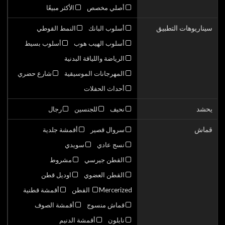
أصلي مخصص
الأكثر مبيعًا
سيناريوهات التطبيق
أسلوب البانك
النمط القوطي
أسلوب الهيب هوب
أسلوب بسيط
الرياضة واللياقة البدنية
المهرجانات الموسيقية
شارع حضري
أحداث الحفلات
يحشد
نحيف
للجنسين
رجال
قماش
سروال قصير
أقمشة جلدية
نسج عادي
سويدي
القطن جيرسي
مشروط
القطن العضوي
اوديل قطن
Mercerized القطن
أقمشة قطنية
قماش منسوج
أقمشة الصوف
نايلون
أقمشة الدنيم