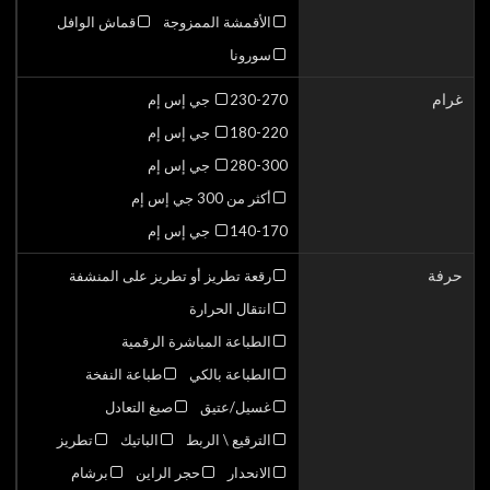
الأقمشة الممزوجة
قماش الوافل
سورونا
غرام
230-270 جي إس إم
180-220 جي إس إم
280-300 جي إس إم
أكثر من 300 جي إس إم
140-170 جي إس إم
حرفة
رقعة تطريز أو تطريز على المنشفة
انتقال الحرارة
الطباعة المباشرة الرقمية
الطباعة بالكي
طباعة النفخة
غسيل/عتيق
صبغ التعادل
الترقيع \ الربط
الباتيك
تطريز
الانحدار
حجر الراين
برشام