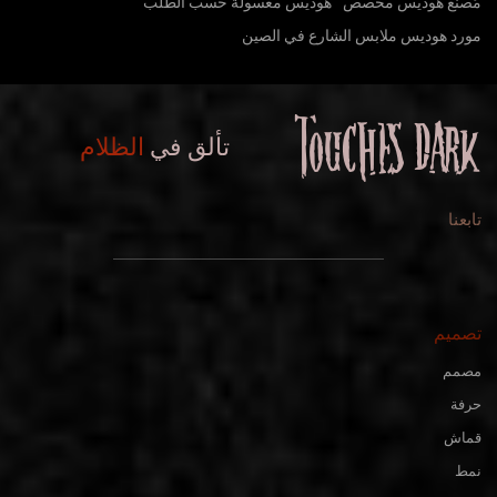
مُصنع هوديس مخصص
هوديس مغسولة حسب الطلب
مورد هوديس ملابس الشارع في الصين
تألق في
الظلام
تابعنا
تصميم
مصمم
حرفة
قماش
نمط