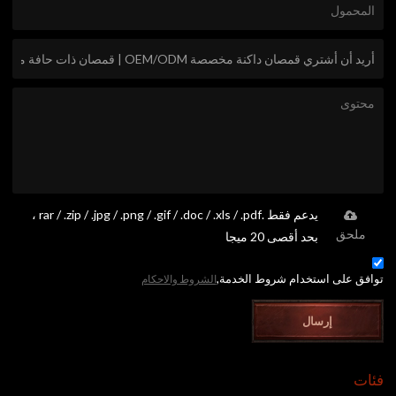
يدعم فقط .rar / .zip / .jpg / .png / .gif / .doc / .xls / .pdf ،
ملحق
بحد أقصى 20 ميجا
توافق على استخدام شروط الخدمة,
الشروط والاحكام
إرسال
فئات