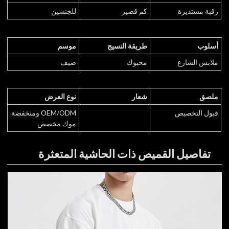
رقبة مستديرة
كم قصير
للجنسين
أسلوب
طريقة النسيج
موسم
ملابس الشارع
محبوك
صيف
ملصق
شعار
نوع العرض
قبول التخصيص
OEM/ODM ومنخفضة
موك مخصص
تفاصيل القميص ذات الحاشية المتعثرة