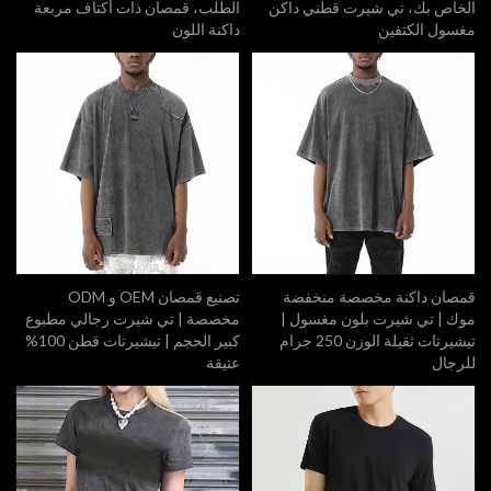
الخاص بك، تي شيرت قطني داكن
الطلب، قمصان ذات أكتاف مربعة
مغسول الكتفين
داكنة اللون
قمصان داكنة مخصصة منخفضة
تصنيع قمصان OEM و ODM
موك | تي شيرت بلون مغسول |
مخصصة | تي شيرت رجالي مطبوع
تيشيرتات ثقيلة الوزن 250 جرام
كبير الحجم | تيشيرتات قطن 100%
للرجال
عتيقة