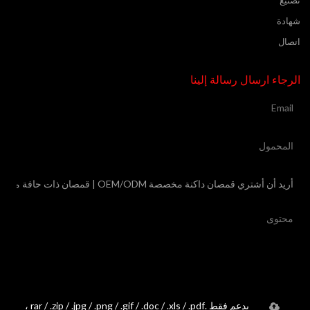
شهادة
اتصال
الرجاء ارسال رسالة إلينا
يدعم فقط .rar / .zip / .jpg / .png / .gif / .doc / .xls / .pdf ،