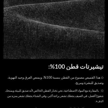
تيشيرتات قطن 100%:
◇
هذا القميص مصنوع من القطن بنسبة 100%، ويمتص العرق وجيد التهوية،
وصديق للبشرة ومريح.
◇
بالمقارنة مع المواد الاصطناعية، نحن نختار القطن الخالص لأنه صديق للبيئة ويمنحك
شعورًا أفضل، في الصيف يجعلك تشعر براحة أكبر، وفي الشتاء يجعلك تشعر بمزيد من
الدفء.