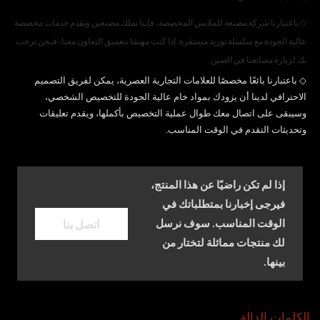
◇
باعتبارنا شركة مصنعة للملابس المخصصة، فإننا نملك مصنعين ونقدم خدمات مخصصة
عالية الجودة مع سلسلة توريد مستقرة. إذا كنت مهتمًا بتعميق التعاون معنا، فنحن نرحب
بك لزيارة مصانعنا في الصين.
◇
باعتبارنا بائعًا مخصصًا للعلامات التجارية العصرية، يمكن لفريق التصميم
الاحترافي لدينا أن يزودك بمواد خام عالية الجودة للتخصيص الشخصي،
وسيبقى على اتصال معك طوال عملية التخصيص بأكملها، ويقدم تعليقات
وتحديثات التقدم في الوقت المناسب.
إذا لم تكن راضيًا عن هذا المنتج،
فيرجى إخبارنا بمتطلباتك في
اتصل بنا
الوقت المناسب. سوف نرسل
لك منتجات مماثلة لتختار من
بينها.
الكلمات الدالة