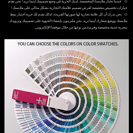
◇
عندما تختار ملابسنا المخصصة، لديك الحرية في وضع تصميمك أينما تريد! نحن نقدم
خيارات تخصيص مخصصة لعرض تصميم علامتك التجارية بشكل مثالي على ملابسك!
◇
نحن ندرك أن كل علامة تجارية لها صورتها الفريدة، لذلك نقدم لك حرية اختيار نمط
ملابسك ووضع شعارك أينما تريد. نحن ملتزمون بإضفاء الحيوية على تصميمك وتزويدك
بتجربة خدمة مخصصة وفريدة من نوعها من خلال موقعنا الإلكتروني.