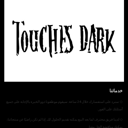
خدماتنا
◇
سنرد على استفسارك خلال 24 ساعة. سيقوم موظفونا ذوو الخبرة بالإجابة على جميع
أسئلتك على الفور.
◇
لدينا فريق محترف لما بعد البيع يمكنه تقديم الحلول لك. إذا لم تكن راضيًا عن منتجاتنا،
يمكنك مناقشة الحل معنا.