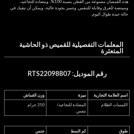
هذه القمصان مصنوعة من القطن بنسبة 100%،
ومضادة للتجاعيد،
وممتصة للعرق وقابلة للتنفس.
وتتميز بجودة عالية، ويمكن أن تبقيك في
حالة جيدة طوال اليوم.
المعلمات التفصيلية للقميص ذو الحاشية
المتعثرة
رقم الموديل: RTS22098807
اسم العلامة التجارية
ميزة
وزن القماش
اللمسات الظلام
المضادة للتجاعيد/
250 جرام
تنفس
طوق
كم النمط
جنس