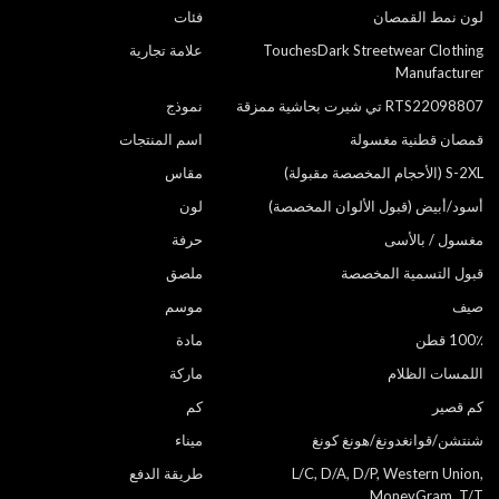
لون نمط القمصان
فئات
TouchesDark Streetwear Clothing
علامة تجارية
Manufacturer
RTS22098807 تي شيرت بحاشية ممزقة
نموذج
قمصان قطنية مغسولة
اسم المنتجات
S-2XL (الأحجام المخصصة مقبولة)
مقاس
أسود/أبيض (قبول الألوان المخصصة)
لون
مغسول / بالأسى
حرفة
قبول التسمية المخصصة
ملصق
صيف
موسم
100٪ قطن
مادة
اللمسات الظلام
ماركة
كم قصير
كم
شنتشن/قوانغدونغ/هونغ كونغ
ميناء
L/C, D/A, D/P, Western Union,
طريقة الدفع
MoneyGram, T/T