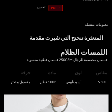
تحميل
معلومات مفصلة
المتعثرة تنحنح التي شيرت مقدمة
اللمسات الظلام
قمصان مخصصة للرجال 250GSM قمصان قطنية مغسولة
مقاس
لون
مادة
حرفة
S-2XL
أسود/أبيض
100٪ قطن
مغسول/متعثر