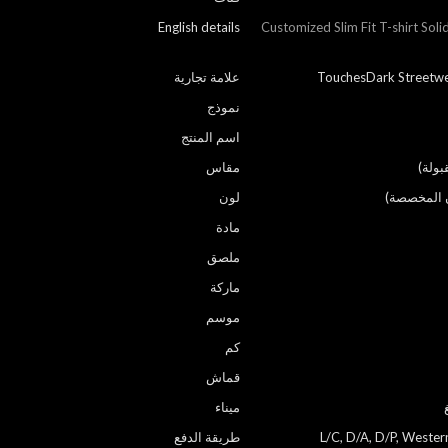
English details
Customized Slim Fit T-shirt Sol
TouchesDark Streetwe
علامة تجارية
نموذج
اسم المنتج
مقاس
لون
مادة
ملصق
ماركة
موسم
كم
قماش
ميناء
L/C, D/A, D/P, Weste
طريقة الدفع