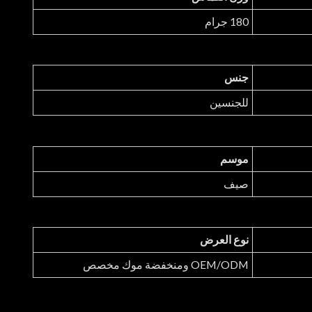
180 جرام
جنس
للجنسين
موسم
صيف
نوع العرض
OEM/ODM ومنخفضة موك مخصص