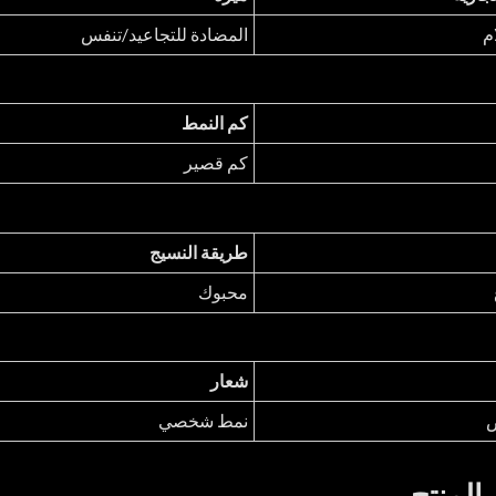
م
المضادة للتجاعيد/تنفس
كم النمط
كم قصير
طريقة النسيج
محبوك
شعار
ص
نمط شخصي
المنتج