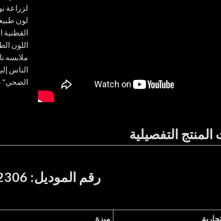
لزراعة نو
لون طبيعي
القطنية ا
اللون الط
ملابسه ن
الناس إلى
الصحي" جل
المنتج التفصيلية
رقم الموديل: CUS2306
تجارية
ميزة