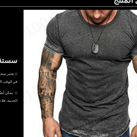
سستة 
◇ يعتبر سحاب
في الوقت ال
◇
يمكن أيضً
الخدمة، فلا 