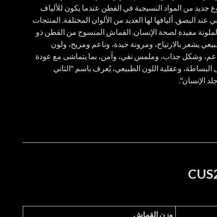
ع جديد من المواد النسيجية في القطن عندما يكون للألياف
 عند البصق. أليافها لها العديد من الألوان المختلفة. المنتجات
لملونة مفيدة لصحة الإنسان. القماش المنسوج من القطن ذو
بيعي يشعر بالارتياح، ومرونة جيدة، وناعم ومريح، ولون
اعم، وشكل جذاب، وملمس نقي، وآمن، بما يتماشى مع عودة
 البساطة، وعقلية اللون الطبيعي، يُعرف باسم "الثاني
د الإنسان".
وزن القماش