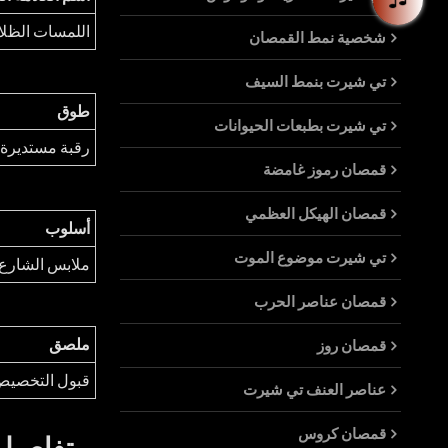
اللمسات الظلا
شخصية نمط القمصان
تي شيرت بنمط السيف
طوق
تي شيرت بطبعات الحيوانات
رقبة مستديرة
قمصان رموز غامضة
قمصان الهيكل العظمي
أسلوب
تي شيرت موضوع الموت
ملابس الشارع
قمصان عناصر الحرب
ملصق
قمصان روز
قبول التخصي
عناصر العنف تي شيرت
قمصان كروس
تفاصيل 