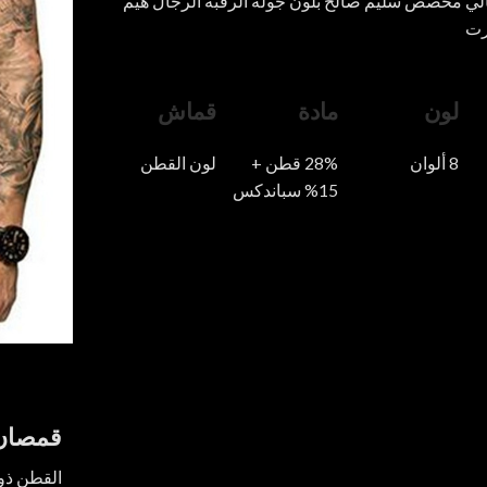
ي مخصص سليم صالح بلون جولة الرقبة الرجال هيم
رت
لون
مادة
قماش
8 ألوان
28% قطن +
لون القطن
15% سباندكس
قمصان 
القطن ذو 