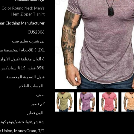
id Color Round Neck Men's
Hem Zipper T-shirt
ar Clothing Manufacturer
CUS2306
تي شيرت سليم فيت
S-2XL (الأحجام المخصصة مقبولة)
6 ألوان مختلفة (قبول الألوان المخصصة)
85% قطن، 15% سباندكس
قبول التسمية المخصصة
اللمسات الظلام
صيف
كم قصير
اللون قطن
شنتشن/قوانغتشو/هونغ كونغ
rn Union, MoneyGram, T/T