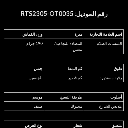
رقم الموديل: RTS2305-OT0035
اسم العلامة التجارية
ميزة
وزن القماش
اللمسات الظلام
المضادة للتجاعيد/
190 جرام
تنفس
طوق
كم النمط
جنس
رقبة مستديرة
كم قصير
للجنسين
أسلوب
طريقة النسيج
موسم
ملابس الشارع
محبوك
صيف
ملصق
شعار
نوع العرض