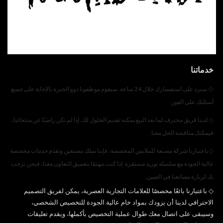
خدماتنا
◇
سنرد على استفسارك خلال 24 ساعة. سيقوم موظفونا ذوو الخبرة بالإجابة على جميع
أسئلتك على الفور.
◇
لدينا فريق محترف لما بعد البيع يمكنه تقديم الحلول لك. إذا لم تكن راضيًا عن منتجاتنا،
فيمكنك مناقشة الحل معنا.
◇
باعتبارنا شركة مصنعة للملابس المخصصة، فإننا نملك مصنعين ونقدم خدمات مخصصة
عالية الجودة مع سلسلة توريد مستقرة. إذا كنت مهتمًا بتعميق التعاون معنا، فنحن نرحب
بك لزيارة مصانعنا في الصين.
◇
باعتبارنا بائعًا مخصصًا للعلامات التجارية العصرية، يمكن لفريق التصميم
الاحترافي لدينا أن يزودك بمواد خام عالية الجودة للتخصيص الشخصي،
وسيبقى على اتصال معك طوال عملية التخصيص بأكملها، ويقدم تعليقات