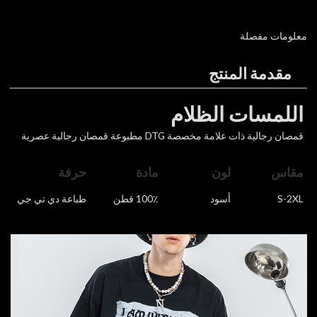
معلومات مفصلة
مقدمة المنتج
اللمسات الظلام
قمصان رجالية ذات علامة مخصصة DTG مطبوعة قمصان رجالية عصرية
مقاس
لون
مادة
حرفة
S-2XL
أسود
100٪ قطن
طباعة دي تي جي