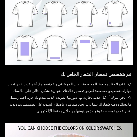
قم بتخصيص قمصان الشعار الخاص بك
◇
عندما تختار ملابسنا المخصصة، لديك الحرية في وضع تصميمك أينما تريد! نحن نقدم
خيارات تخصيص مخصصة لعرض تصميم علامتك التجارية بشكل مثالي على ملابسك!
◇
نحن ندرك أن كل علامة تجارية لها صورتها الفريدة، لذلك نقدم لك حرية اختيار نمط
ملابسك ووضع شعارك أينما تريد. نحن ملتزمون بإضفاء الحيوية على تصميمك وتزويدك
بتجربة خدمة مخصصة وفريدة من نوعها من خلال موقعنا الإلكتروني.