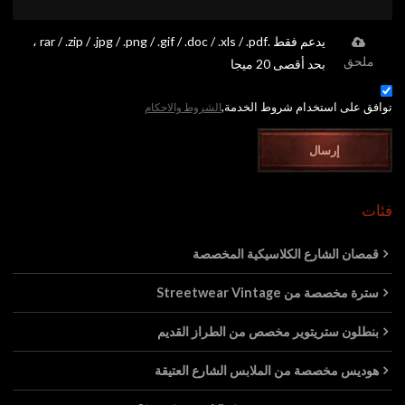
يدعم فقط .rar / .zip / .jpg / .png / .gif / .doc / .xls / .pdf ،
ملحق
بحد أقصى 20 ميجا
توافق على استخدام شروط الخدمة,
الشروط والاحكام
إرسال
فئات
قمصان الشارع الكلاسيكية المخصصة
سترة مخصصة من Streetwear Vintage
بنطلون ستريتوير مخصص من الطراز القديم
هوديس مخصصة من الملابس الشارع العتيقة