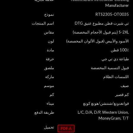
Manufacturer
RTS2305-OT0035
نموذج
تي شيرت قطن مطبوع عتيق DTG
اسم المنتجات
S-2XL (يتم قبول الأحجام المخصصة)
مقاس
الأسود والأبيض (قبول الألوان المخصصة)
لون
100٪ قطن
مادة
طباعة دي تي جي
حرفة
قبول التسمية المخصصة
ملصق
اللمسات الظلام
ماركة
صيف
موسم
كم قصير
كم
قوانغدونغ/شنتشن/هونغ كونغ
ميناء
L/C, D/A, D/P, Western Union,
طريقة الدفع
MoneyGram, T/T
تحميل