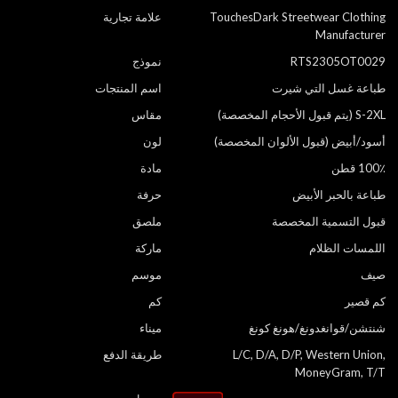
TouchesDark Streetwear Clothing
علامة تجارية
Manufacturer
RTS2305OT0029
نموذج
طباعة غسل التي شيرت
اسم المنتجات
S-2XL (يتم قبول الأحجام المخصصة)
مقاس
أسود/أبيض (قبول الألوان المخصصة)
لون
100٪ قطن
مادة
طباعة بالحبر الأبيض
حرفة
قبول التسمية المخصصة
ملصق
اللمسات الظلام
ماركة
صيف
موسم
كم قصير
كم
شنتشن/قوانغدونغ/هونغ كونغ
ميناء
L/C, D/A, D/P, Western Union,
طريقة الدفع
MoneyGram, T/T