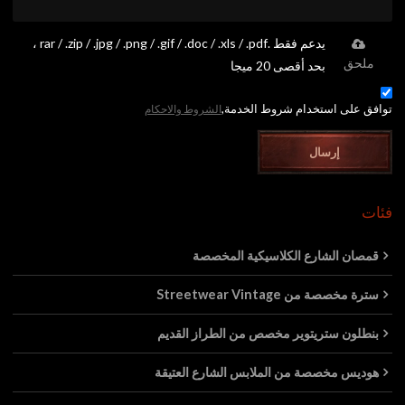
يدعم فقط .rar / .zip / .jpg / .png / .gif / .doc / .xls / .pdf ،
ملحق
بحد أقصى 20 ميجا
توافق على استخدام شروط الخدمة,
الشروط والاحكام
إرسال
فئات
قمصان الشارع الكلاسيكية المخصصة
سترة مخصصة من Streetwear Vintage
بنطلون ستريتوير مخصص من الطراز القديم
هوديس مخصصة من الملابس الشارع العتيقة