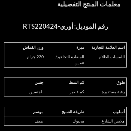
معلمات المنتج التفصيلية
رقم الموديل: أوري-RTS220424
اسم العلامة التجارية
ميزة
وزن القماش
اللمسات الظلام
المضادة للتجاعيد/
220 جرام
تنفس
طوق
كم النمط
جنس
رقبة مستديرة
كم قصير
للجنسين
أسلوب
طريقة النسيج
موسم
ملابس الشارع
محبوك
صيف