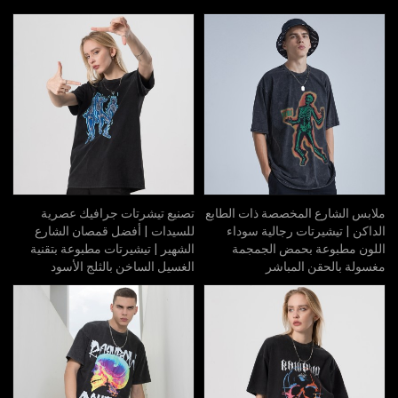
ملابس الشارع المخصصة ذات الطابع
تصنيع تيشرتات جرافيك عصرية
الداكن | تيشيرتات رجالية سوداء
للسيدات | أفضل قمصان الشارع
اللون مطبوعة بحمض الجمجمة
الشهير | تيشيرتات مطبوعة بتقنية
مغسولة بالحقن المباشر
الغسيل الساخن بالثلج الأسود