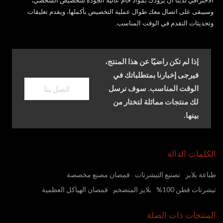
الاحترافي لدينا أن يزودك بمواد خام عالية الجودة للتخصيص الشخصي،
وسيبقى على اتصال معك طوال عملية التخصيص بأكملها، ويقدم تعليقات
وتحديثات التقدم في الوقت المناسب.
إذا لم تكن راضيًا عن هذا المنتج،
فيرجى إخبارنا بمتطلباتك في
اتصل بنا
الوقت المناسب. سوف نرسل
لك منتجات مماثلة لتختار من
بينها.
الكلمات الدالة
طباعة بلايز
تصنيع التيشرتات
قمصان مصنع مخصصة
تيشرتات قطن 100%
بلايز المتضخم
قمصان الهياكل العظمية
المنتجات ذات الصلة