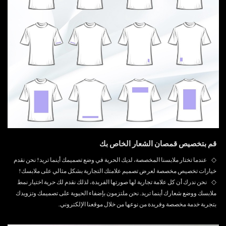
قم بتخصيص قمصان الشعار الخاص بك
◇
عندما تختار ملابسنا المخصصة، لديك الحرية في وضع تصميمك أينما تريد! نحن نقدم
خيارات تخصيص مخصصة لعرض تصميم علامتك التجارية بشكل مثالي على ملابسك!
◇
نحن ندرك أن كل علامة تجارية لها صورتها الفريدة، لذلك نقدم لك حرية اختيار نمط
ملابسك ووضع شعارك أينما تريد. نحن ملتزمون بإضفاء الحيوية على تصميمك وتزويدك
بتجربة خدمة مخصصة وفريدة من نوعها من خلال موقعنا الإلكتروني.