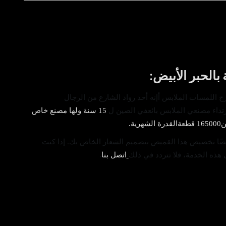
بالحبر الأبيض
:
 اللمسات الملابس
أ
إنه أحد رواد الشارع من الرجال
رتداء مصنعي الملابس
بائع
في الصين ل
15 سنة
ولها مصنع خاص
ن
165000 قطعة
القدرة الشهرية.
ضًا تخصيص هذا القميص بتصميم الشعار الخاص بك. إذا كنت
 هذه الخدمة، فلا تتردد في ذلك
اتصل بنا
.