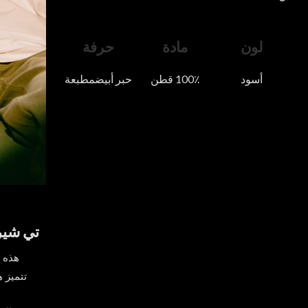
لون
مادة
حرفة
أسود
100٪ قطن
حبر أبيض
مطبعة
تي شيرتات قطنية
هذه 
تتميز 