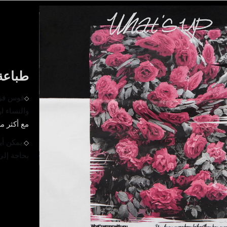
طباعة 
قوس قزح
◇
والنساء
ا
مع أكثر م
◇
يمكن أي
بحاجة إلى