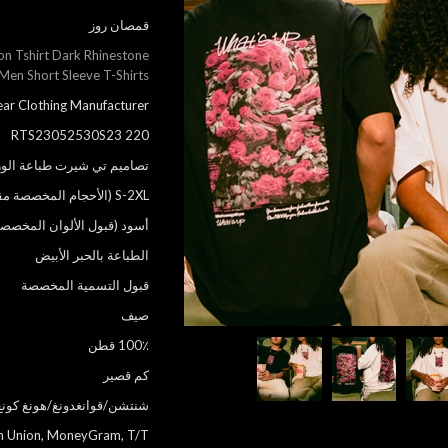
قمصان روز
on Tshirt Dark Rhinestone
Men Short Sleeve T-Shirts
ar Clothing Manufacturer
RTS23052530S23 220
تصاميم تي شيرت طباعة الور
S-2XL (الأحجام المخصصة مقبولة)
أسود (قبول الألوان المخصصة
الطباعة بالحبر الأبيض
قبول التسمية المخصصة
صيف
100٪ قطن
كم قصير
شنتشن/قوانغدونغ/هونغ كونغ
rn Union, MoneyGram, T/T