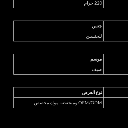
220 جرام
جنس
للجنسين
موسم
صيف
نوع العرض
OEM/ODM ومنخفضة موك مخصص