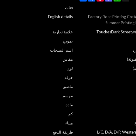
فئات
English details
Factory Rose Printing Cott
Summer Printing 
TouchesDark Streetwe
علامة تجارية
نموذج
د
اسم المنتجات
مقاس
)
لون
حرفة
ملصق
موسم
مادة
كم
ميناء
L/C, D/A, D/P, Weste
طريقة الدفع