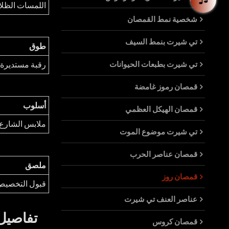
اللمسات الظلا
شخصية نمط القمصان
تي شيرت بنمط السيف
طوق
تي شيرت بطبعات الحيوانات
رقبة مستديرة
قمصان رموز غامضة
أسلوب
قمصان الهيكل العظمي
ملابس الشارع
تي شيرت موضوع الموت
قمصان عناصر الحرب
ملصق
قمصان روز
قبول التخصي
عناصر العنف تي شيرت
تفاصيل 
قمصان كروس