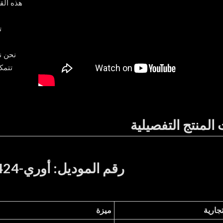
هذه الق
ت
نحن ن
تتمك
المنتج التفصيلية
رقم الموديل: أوري-RTS220424
تجارية
ميزة