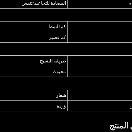
م
المضادة للتجاعيد/تنفس
كم النمط
كم قصير
طريقة النسيج
محبوك
شعار
ص
وَردَة
المنتج