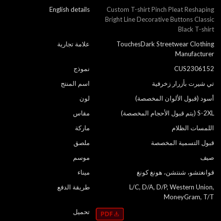
English details
Custom T-shirt Pinch Pleat Reshaping
Bright Line Decorative Buttons Classic
Black T-shirt
TouchesDark Streetwear Clothing
علامة تجارية
Manufacturer
CUS2306152
نموذج
تي شيرت بأزرار زخرفية
اسم المنتج
أسود (قبول الألوان المخصصة)
لون
S-2XL (يتم قبول الأحجام المخصصة)
مقاس
اللمسات الظلام
ماركة
قبول التسمية المخصصة
ملصق
صيف
موسم
قوانغتشو، شنتشن، هونغ كونغ
ميناء
L/C, D/A, D/P, Western Union,
طريقة الدفع
MoneyGram, T/T
تحميل