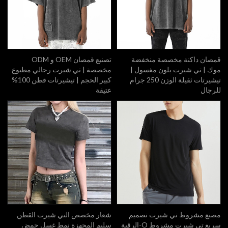
قمصان داكنة مخصصة منخفضة
تصنيع قمصان OEM و ODM
موك | تي شيرت بلون مغسول |
مخصصة | تي شيرت رجالي مطبوع
تيشيرتات ثقيلة الوزن 250 جرام
كبير الحجم | تيشيرتات قطن 100%
للرجال
عتيقة
مصنع مشروط تي شيرت تصميم
شعار مخصص التي شيرت القطن
سريع تي شيرت مشروط O-الرقبة
سليم المجهزة نمط غسل حمض