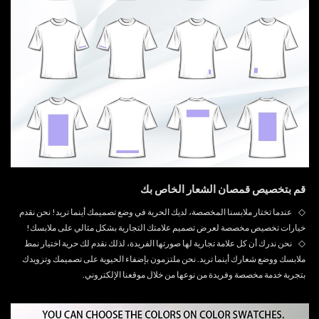
قم بتخصيص قمصان الشعار الخاص بك
◇
عندما تختار ملابسنا المخصصة، لديك الحرية في وضع تصميمك أينما تريد! نحن نقدم
خيارات تخصيص مخصصة لعرض تصميم علامتك التجارية بشكل مثالي على ملابسك!
◇
نحن ندرك أن كل علامة تجارية لها صورتها الفريدة، لذلك نقدم لك حرية اختيار نمط
ملابسك ووضع شعارك أينما تريد. نحن ملتزمون بإضفاء الحيوية على تصميمك وتزويدك
بتجربة خدمة مخصصة وفريدة من نوعها من خلال موقعنا الإلكتروني.