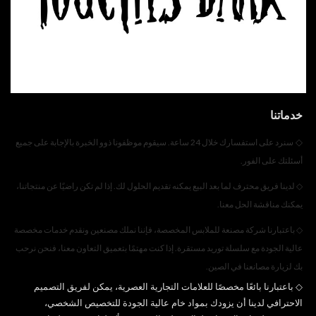
خدماتنا
◇
سنرد على استفسارك خلال 24 ساعة. سيقوم موظفونا ذوو الخبرة بالإجابة على جميع
أسئلتك على الفور.
◇
لدينا فريق محترف لما بعد البيع يمكنه تقديم الحلول لك. إذا لم تكن راضيًا عن منتجاتنا،
يمكنك مناقشة الحل معنا.
◇
باعتبارنا شركة مصنعة للملابس المخصصة، فإننا نملك مصنعين ونقدم خدمات مخصصة
عالية الجودة مع سلسلة توريد مستقرة. إذا كنت مهتمًا بتعميق التعاون معنا، فنحن نرحب
بك لزيارة مصانعنا في الصين.
◇
باعتبارنا بائعًا مخصصًا للعلامات التجارية العصرية، يمكن لفريق التصميم
الاحترافي لدينا أن يزودك بمواد خام عالية الجودة للتخصيص الشخصي،