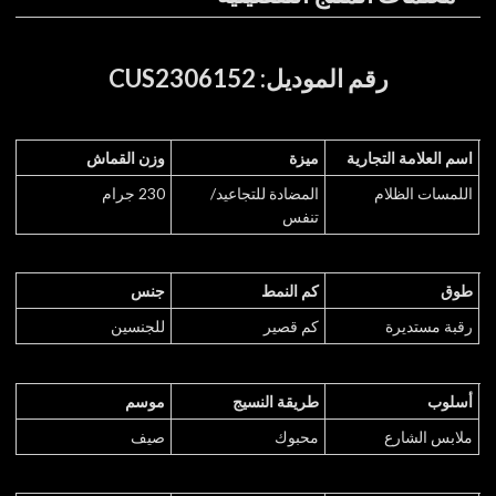
رقم الموديل: CUS2306152
اسم العلامة التجارية
ميزة
وزن القماش
اللمسات الظلام
المضادة للتجاعيد/
230 جرام
تنفس
طوق
كم النمط
جنس
رقبة مستديرة
كم قصير
للجنسين
أسلوب
طريقة النسيج
موسم
ملابس الشارع
محبوك
صيف