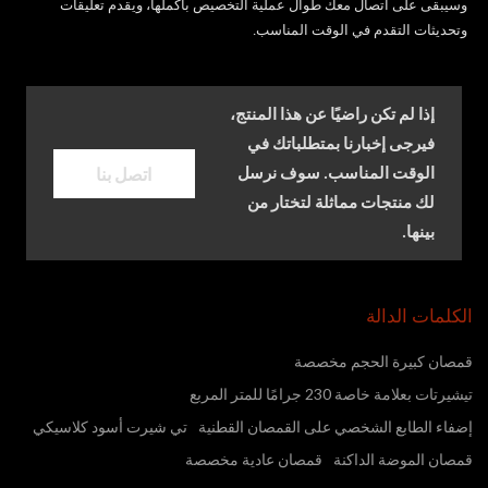
وسيبقى على اتصال معك طوال عملية التخصيص بأكملها، ويقدم تعليقات
وتحديثات التقدم في الوقت المناسب.
إذا لم تكن راضيًا عن هذا المنتج،
فيرجى إخبارنا بمتطلباتك في
اتصل بنا
الوقت المناسب. سوف نرسل
لك منتجات مماثلة لتختار من
بينها.
الكلمات الدالة
قمصان كبيرة الحجم مخصصة
تيشيرتات بعلامة خاصة 230 جرامًا للمتر المربع
إضفاء الطابع الشخصي على القمصان القطنية
تي شيرت أسود كلاسيكي
قمصان الموضة الداكنة
قمصان عادية مخصصة