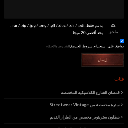
يدعم فقط .rar / .zip / .jpg / .png / .gif / .doc / .xls / .pdf ،
ملحق
بحد أقصى 20 ميجا
توافق على استخدام شروط الخدمة,
الشروط والاحكام
إرسال
فئات
قمصان الشارع الكلاسيكية المخصصة
سترة مخصصة من Streetwear Vintage
بنطلون ستريتوير مخصص من الطراز القديم