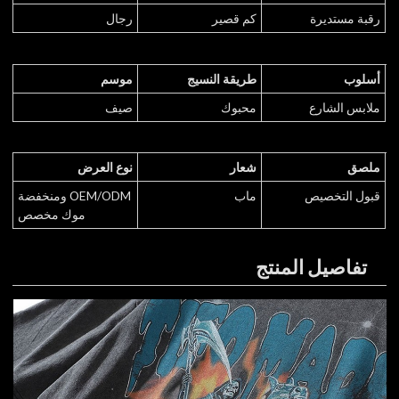
رقبة مستديرة
كم قصير
رجال
أسلوب
طريقة النسيج
موسم
ملابس الشارع
محبوك
صيف
ملصق
شعار
نوع العرض
قبول التخصيص
ماب
OEM/ODM ومنخفضة
موك مخصص
تفاصيل المنتج