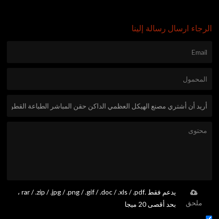
الرجاء ارسال رسالة إلينا
يدعم فقط .rar / .zip / .jpg / .png / .gif / .doc / .xls / .pdf ،
ملحق
بحد أقصى 20 ميجا