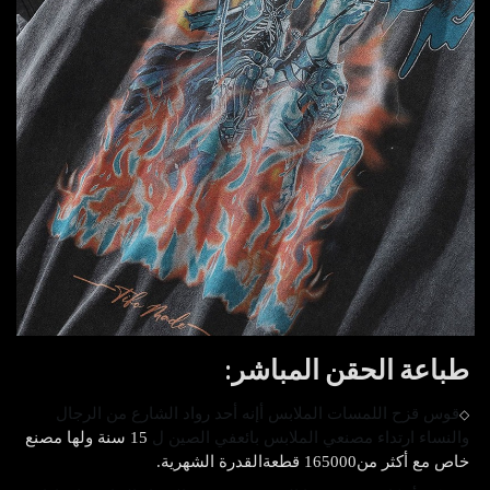
طباعة الحقن المباشر
:
قوس قزح اللمسات الملابس
أ
إنه أحد رواد الشارع من الرجال
◇
والنساء
ارتداء مصنعي الملابس
بائع
في الصين ل
15 سنة
ولها مصنع
خاص مع أكثر من
165000 قطعة
القدرة الشهرية.