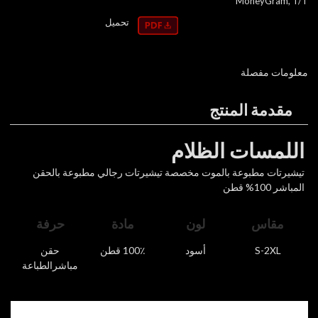
MoneyGram, T/T
تحميل
معلومات مفصلة
مقدمة المنتج
اللمسات الظلام
تيشيرتات مطبوعة بالموت مخصصة تيشيرتات رجالي مطبوعة بالحقن
المباشر 100% قطن
مقاس
لون
مادة
حرفة
S-2XL
أسود
100٪ قطن
حقن
مباشر
الطباعة