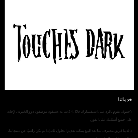
خدماتنا
◇
سوف نقوم بالرد على استفسارك خلال 24 ساعة. سيقوم موظفونا ذوو الخبرة بالإجابة
على جميع أسئلتك على الفور.
◇
لدينا فريق محترف لما بعد البيع يمكنه تقديم الحلول لك. إذا لم تكن راضيًا عن منتجاتنا،