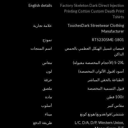
English details
Factory Skeleton Dark Direct Injection
Printing Cotton Custom Death Print
Tshirts
TouchesDark Streetwear Clothing
علامة تجارية
Manufacturer
RTS2305ME-1801
نموذج
قمصان غسيل الهيكل العظمي بالحمض
اسم المنتجات
الداكن
S-2XL (الأحجام المخصصة مقبولة)
مقاس
أسود (قبول الألوان المخصصة)
لون
الطباعة بالحقن المباشر
حرفة
قبول التسمية المخصصة
ملصق
100٪ قطن
مادة
مقاس كبير
أسلوب
شنتشن/قوانغدونغ/هونغ كونغ
ميناء
L/C, D/A, D/P, Western Union,
طريقة الدفع