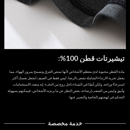
تيشيرتات قطن 100%:
مادة القطن محبوبة لدى معظم الأشخاص لأنها تمتص العرق وتسمح بمرور الهواء، مما
يجعل تجربة الارتداء الشاملة تشعر بالرضا، ليس فقط في الصيف لتجعل نفسك أكثر
استرخاءً وراحة، ولكن أيضًا في الشتاء داخل زوج من الدفء. إنه متعدد الاستخدامات
وأنيق وليس من الصعب إرضاءه، بغض النظر عن ما يرتديه الأشخاص، فيمكنهم بسهولة
التحكم في لهجتهم الخاصة والتعبير عنها.
خدمة مخصصة