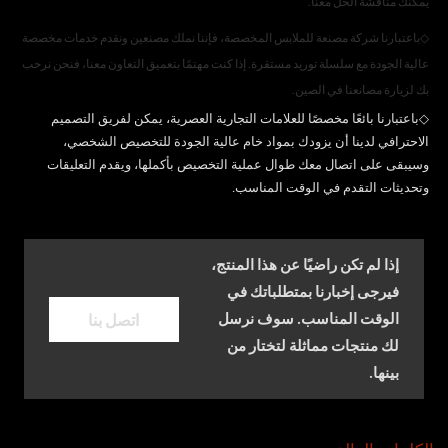
يمكنك مناقشة الحل معنا.
◇
باعتبارنا شركة مصنعة للملابس المخصصة، فإننا نملك مصنعين ونقدم خدمات مخصصة
عالية الجودة مع سلسلة توريد مستقرة. إذا كنت مهتمًا بتعميق التعاون معنا، فنحن نرحب
بك لزيارة مصانعنا في الصين.
◇
باعتبارنا بائعًا مخصصًا للعلامات التجارية العصرية، يمكن لفريق التصميم
الاحترافي لدينا أن يزودك بمواد خام عالية الجودة للتخصيص الشخصي،
وسيبقى على اتصال معك طوال عملية التخصيص بأكملها، ويقدم التعليقات
وتحديثات التقدم في الوقت المناسب.
إذا لم تكن راضيًا عن هذا المنتج،
فيرجى إخبارنا بمتطلباتك في
اتصل بنا
الوقت المناسب. سوف نرسل
لك منتجات مماثلة لتختار من
بينها.