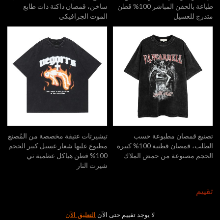
طباعة بالحقن المباشر 100% قطن
ساخن، قمصان داكنة ذات طابع
متدرج للغسيل
الموت الجرافيكي
تصنيع قمصان مطبوعة حسب
تيشيرتات عتيقة مخصصة من المُصنع
الطلب، قمصان قطنية 100% كبيرة
مطبوع عليها شعار غسيل كبير الحجم
الحجم مصنوعة من حمض الملاك
100% قطن هياكل عظمية تي
شيرت النار
تقييم
لا يوجد تقييم حتى الآن
التعليق الآن