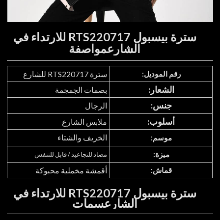
سترة بيسبول RTS220717 للارتداء في
الشارع
مواصفة
رقم الموديل:
سترة RTS220717 للشارع
الشعار:
بصمات الجمجمة
جنس:
الرجال
أسلوب:
ملابس الشارع
الخريف والشتاء
موسم:
ميزة:
مضاد للتجاعيد / قابل للتنفس
قماش:
أقمشة مخملية محبوكة
سترة بيسبول RTS220717 للارتداء في
الشارع
سمات