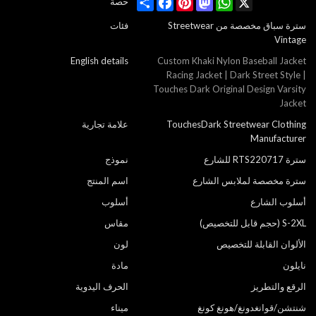
Share
Facebook
Pinterest
Mastodon
WhatsApp
X
حصة
سترة سباق مخصصة من Streetwear
فئات
Vintage
English details
Custom Khaki Nylon Baseball Jacket
Racing Jacket | Dark Street Style |
Touches Dark Original Design Varsity
Jacket
TouchesDark Streetwear Clothing
علامة تجارية
Manufacturer
سترة RTS220717 للشارع
نموذج
سترة مخصصة لملابس الشارع
اسم المنتج
أسلوب الشارع
أسلوب
S-2XL (حجم قابل للتخصيص)
مقاس
الألوان القابلة للتخصيص
لون
نايلون
مادة
الرقع والتطريز
الحرف اليدوية
شنتشن/قوانغدونغ/هونغ كونغ
ميناء