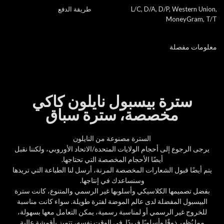
L/C, D/A, D/P, Western Union,
طريقة الدفع
MoneyGram, T/T
معلومات مفصلة
سترة بيسبول نايلون كاكي
مخصصة، سترة سباق
السترة مصنوعة من النايلون
يرجى الرجوع إلى أحجام الولايات المتحدة/الاتحاد الأوروبي، ولكننا نقبل
أيضًا الأحجام المخصصة التي تحتاجها.
يتم أيضًا قبول الشعارات المخصصة المرنة، أرسل لنا الطباعة التي تريدها
وسنساعدك في إنتاجها.
بفضل تصميمها الكلاسيكي وأسلوبها غير الرسمي والمتنوع، كانت سترة
البيسبول المفضلة لدى عالم الموضة لفترة طويلة. سواء كانت مناسبة
للخروج غير الرسمي أو لمناسبة رسمية، يمكن التعامل معها بسهولة،
مما يُظهر ذوقًا وأسلوبًا فريدًا. في الوقت نفسه، تتميز بأقمشة عالية