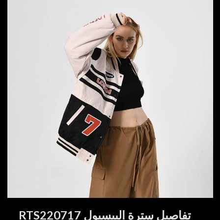
تفاصيل سترة البيسبول RTS220717