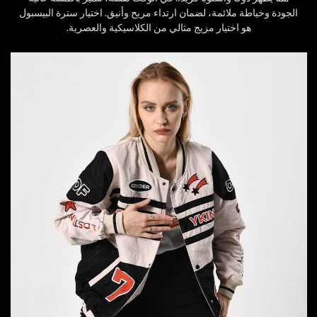
الجودة وخياطة ملائمة، لضمان ارتداء مريح وأنيق. اختيار سترة البيسبول
هو اختيار مزيج مثالي من الكلاسيكية والعصرية.