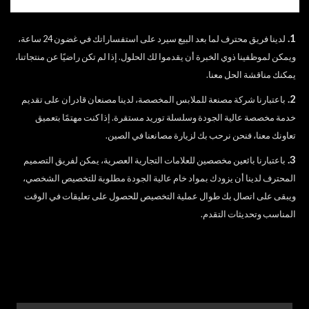
1.
لدينا فريق محترف لما بعد البيع سيرد على استفساراتك في غضون 24 ساعة،
ويمكن لموظفينا ذوي الخبرة أن يقدموا لك الحلول. إذا لم تكن راضيًا عن منتجاتنا،
يمكنك مناقشة الحل معنا.
2.
باعتبارنا شركة مصنعة للملابس المخصصة، لدينا مصنعان قادران على تقديم
خدمة مخصصة عالية الجودة وسلسلة توريد مستقرة. إذا كنت مهتمًا بتعميق
تعاونك معنا، فنحن نرحب بك لزيارة مصانعنا في الصين.
3.
باعتبارنا بائعين مخصصين للعلامات التجارية العصرية، يمكن لفريق التصميم
المحترف لدينا أن يزودك بمواد خام عالية الجودة مطلوبة للتخصيص الشخصي،
ويبقى على اتصال بك طوال عملية التخصيص للحصول على تعليقات في الوقت
المناسب وتحديثات التقدم.