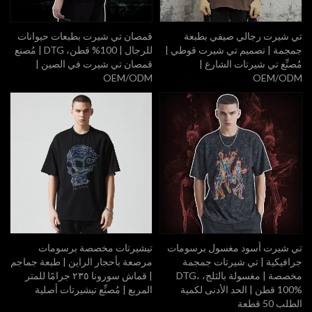
تي شيرت رجالي صيفي بطبعة
قمصان تي شيرت بطبعات حيوانات
جمجمة | تصميم تي شيرت قوطي |
للرجال | 100% قطن، DTG | مُصنع
مُصنِّع تي شيرتات الشارع |
قمصان تي شيرت في الصين |
OEM/ODM
OEM/ODM
تي شيرت أسود مغسول برسومات
تيشيرتات مخصصة برسومات
جرافيكية | تي شيرتات جمجمة
مرصعة بأحجار الراين | طبعة جماجم
مخصصة | مغسولة بالثلج، DTG،
| قماش سورونا ٢٣٥ جرامًا للمتر
100% قطن | الحد الأدنى لكمية
المربع | مُصنِّع تيشيرتات أصلية
الطلب 50 قطعة