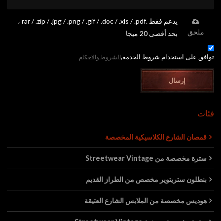
يدعم فقط .rar / .zip / .jpg / .png / .gif / .doc / .xls / .pdf ،
ملحق
بحد أقصى 20 ميجا
توافق على استخدام شروط الخدمة,
الشروط والاحكام
إرسال
فئات
قمصان الشارع الكلاسيكية المخصصة
سترة مخصصة من Streetwear Vintage
بنطلون ستريتوير مخصص من الطراز القديم
هوديس مخصصة من الملابس الشارع العتيقة