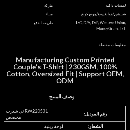
لمسات داكنة
ماركة
شنتشن/قوانغدونغ/هونغ كونغ
ميناء
L/C, D/A, D/P, Western Union,
طريقة الدفع
MoneyGram, T/T
معلومات مفصلة
Manufacturing Custom Printed
Couple's T-Shirt | 230GSM, 100%
Cotton, Oversized Fit | Support OEM,
ODM
وصف المنتج
RW220531 تي شيرت
رقم الموديل:
مخصص
الشعار:
لوحة زيتية