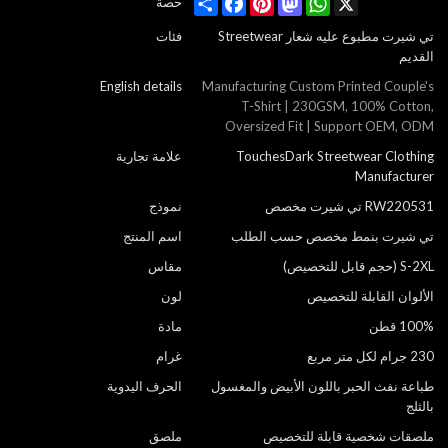
Share
Facebook
Pinterest
Mastodon
WhatsApp
X
حصة
تي شيرت مطبوع عليه شعار Streetwear
فئات
القديم
English details
Manufacturing Custom Printed Couple's
T-Shirt | 230GSM, 100% Cotton,
Oversized Fit | Support OEM, ODM
TouchesDark Streetwear Clothing
علامة تجارية
Manufacturer
RW220531 تي شيرت مخصص
نموذج
تي شيرت بنمط مخصص حسب الطلب
اسم المنتج
S-2XL (حجم قابل للتخصيص)
مقاس
الألوان القابلة للتخصيص
لون
100% قطن
مادة
230 جرام لكل متر مربع
غرام
طباعة نفث الحبر باللون الأبيض والمغسول
الحرف اليدوية
بالثلج
ملصقات شخصية قابلة للتخصيص
ملصق