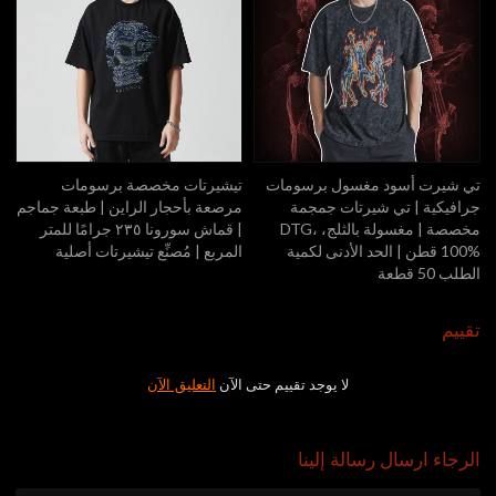
تي شيرت أسود مغسول برسومات
تيشيرتات مخصصة برسومات
جرافيكية | تي شيرتات جمجمة
مرصعة بأحجار الراين | طبعة جماجم
مخصصة | مغسولة بالثلج، DTG،
| قماش سورونا ٢٣٥ جرامًا للمتر
100% قطن | الحد الأدنى لكمية
المربع | مُصنِّع تيشيرتات أصلية
الطلب 50 قطعة
تقييم
لا يوجد تقييم حتى الآن
التعليق الآن
الرجاء ارسال رسالة إلينا