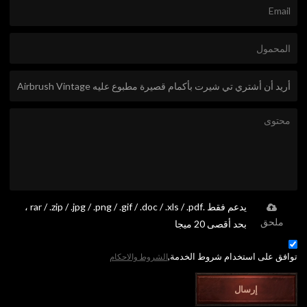
يدعم فقط .rar / .zip / .jpg / .png / .gif / .doc / .xls / .pdf ،
ملحق
بحد أقصى 20 ميجا
توافق على استخدام شروط الخدمة,
الشروط والاحكام
إرسال