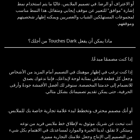
أو الاعتراف أو الرضا. في تصميم الملابس، غالبًا ما يتم استخدام نمط
إشارة "موافق" للتعبير عن موقف إيجابي ومتفائل. هذا النمط مناسب
لمجموعات المستهلكين الشباب والعصريين ويمكنه إظهار شخصيتهم
وموقفهم.
ماذا يمكن أن يفعل Touches Dark من أجلك؟
إذا كنت مصممًا مبدعًا.
إذا كنت ترغب في إظهار موهبتك في التصميم أمام المزيد من الأشخاص
وجعل كل قطعة قماش بمثابة لوحة لإبداعك، فإننا ندعوك بصدق
للانضمام إلى خدمتنا المخصصة. سنوفر لك أفضل الأقمشة جودةً وأرقى
الحرفية، حتى يمكن تقديم تصميماتك بشكل مثالي.
أو أنك مصمم محترف وتخطط لبدء علامة تجارية خاصة بك للملابس.
أنت تبحث عن شريك موثوق به لإطلاق خط ملابس فريد من نوعه
ومبتكر. لا تقلق، لدينا الخبرة والموارد لمساعدتك في الاهتمام بكل شيء
من التصميم إلى الإنتاج وجعل علامتك التجارية مميزة.