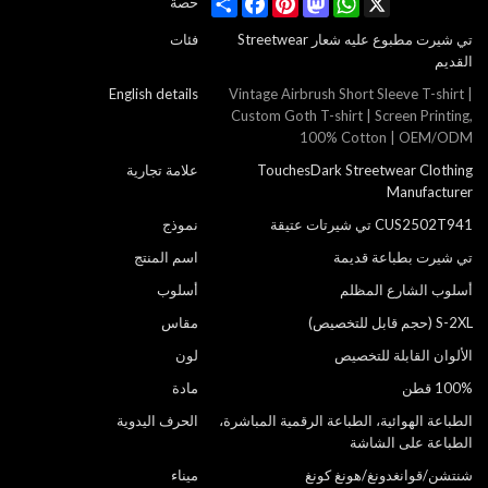
Share
Facebook
Pinterest
Mastodon
WhatsApp
X
حصة
تي شيرت مطبوع عليه شعار Streetwear
فئات
القديم
English details
Vintage Airbrush Short Sleeve T-shirt |
Custom Goth T-shirt | Screen Printing,
100% Cotton | OEM/ODM
TouchesDark Streetwear Clothing
علامة تجارية
Manufacturer
CUS2502T941 تي شيرتات عتيقة
نموذج
تي شيرت بطباعة قديمة
اسم المنتج
أسلوب الشارع المظلم
أسلوب
S-2XL (حجم قابل للتخصيص)
مقاس
الألوان القابلة للتخصيص
لون
100% قطن
مادة
الطباعة الهوائية، الطباعة الرقمية المباشرة،
الحرف اليدوية
الطباعة على الشاشة
شنتشن/قوانغدونغ/هونغ كونغ
ميناء