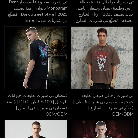
تي شيرتات راجلان عتيقة بغطاء
تي شيرت مطبوع عليه شعار Dark
رأس وطبعة حصان وشعار رياضي
Monogram بألوان زاهية لصيف
جديد لصيف 2025 | أزياء الشارع
2025 | Dark Street Style | مُصنِّع
العتيقة | مُصنِّع تي شيرتات الشارع
تي شيرتات Streetwear
تي شيرت رجالي صيفي بطبعة
قمصان تي شيرت بطبعات حيوانات
جمجمة | تصميم تي شيرت قوطي |
للرجال | 100% قطن، DTG | مُصنع
مُصنِّع تي شيرتات الشارع |
قمصان تي شيرت في الصين |
OEM/ODM
OEM/ODM