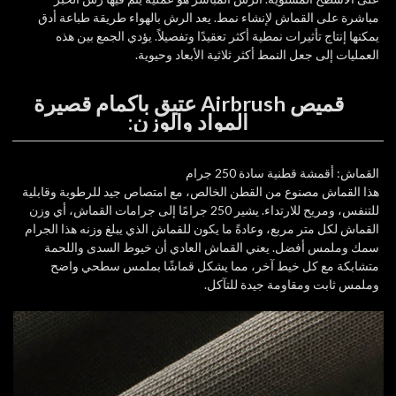
مباشرة على القماش لإنشاء نمط. يعد الرش بالهواء طريقة طباعة أدق
يمكنها إنتاج تأثيرات نمطية أكثر تعقيدًا وتفصيلاً. يؤدي الجمع بين هذه
العمليات إلى جعل النمط أكثر ثلاثية الأبعاد وحيوية.
قميص Airbrush عتيق بأكمام قصيرة
المواد والوزن:
القماش: أقمشة قطنية سادة 250 جرام
هذا القماش مصنوع من القطن الخالص، مع امتصاص جيد للرطوبة وقابلية
للتنفس، ومريح للارتداء. يشير 250 جرامًا إلى جرامات القماش، أي وزن
القماش لكل متر مربع، وعادةً ما يكون للقماش الذي يبلغ وزنه هذا الجرام
سمك وملمس أفضل. يعني القماش العادي أن خيوط السدى واللحمة
متشابكة مع كل خيط آخر، مما يشكل قماشًا بملمس سطحي واضح
وملمس ثابت ومقاومة جيدة للتآكل.