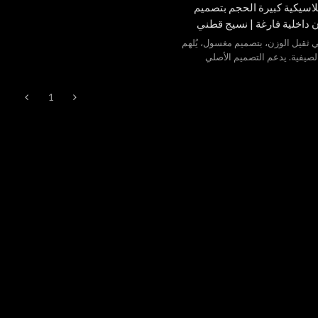
اسيكية كبيرة الحجم بتصميم
اخلية فارغة | نسيج قطني
١٪، وزن ٢٦٠ جرامًا للمتر المربع | دعم تصنيع
ثقيل الوزن، بتصميم مغسول، يُلهم
/تصنيع التصميم الأصلي
صيفية. يدعم التصميم الأصلي
1