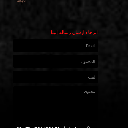
تابعنا
الرجاء ارسال رسالة إلينا
يدعم فقط .rar / .zip / .jpg / .png / .gif /