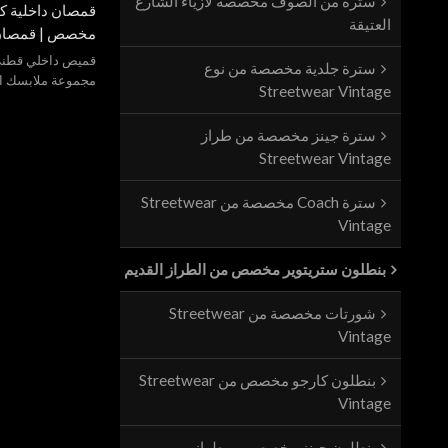
سترة من الصوف مخصصة لأزياء الشارع
قمصان داخلية كل
العتيقة
مخصص | قمصان د
٠٠
قميص داخلي قطني 
سترة جلدية مخصصة من نوع
المعدات الأصلية
مجموعة ملابسك ال
Streetwear Vintage
(OEM/ODM) والعلامة التجارية الخاصة.
سترة جينز مخصصة من طراز
Streetwear Vintage
سترة Coach مخصصة من Streetwear
Vintage
بنطلون ستريتوير مخصص من الطراز القديم
شورتات مخصصة من Streetwear
Vintage
بنطلون كارجو مخصص من Streetwear
Vintage
بنطلون جينز مخصص من طراز