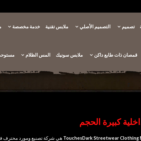
تصميم
التصميم الأصلي
ملابس تقنية
خدمة مخصصة
م
قمصان ذات طابع داكن
ملابس سونيك
المس الظلام
مستوحى 
خلية كبيرة الحجم
TouchesDark Streetwear Clothing
هي شركة تصنيع ومورد محترف في