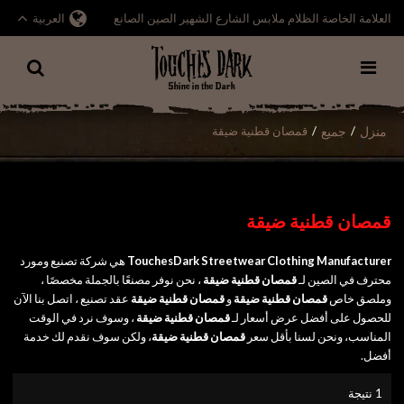
العلامة الخاصة الظلام ملابس الشارع الشهير الصين الصانع
العربية
منزل
جميع
/
/
قمصان قطنية ضيقة
قمصان قطنية ضيقة
TouchesDark Streetwear Clothing Manufacturer
هي شركة تصنيع ومورد
محترف في الصين لـ
قمصان قطنية ضيقة
، نحن نوفر مصنعًا بالجملة مخصصًا ،
وملصق خاص
قمصان قطنية ضيقة
و
قمصان قطنية ضيقة
عقد تصنيع ، اتصل بنا الآن
للحصول على أفضل عرض أسعار لـ
قمصان قطنية ضيقة
، وسوف نرد في الوقت
المناسب، ونحن لسنا بأقل سعر
قمصان قطنية ضيقة
، ولكن سوف نقدم لك خدمة
أفضل.
1 نتيجة