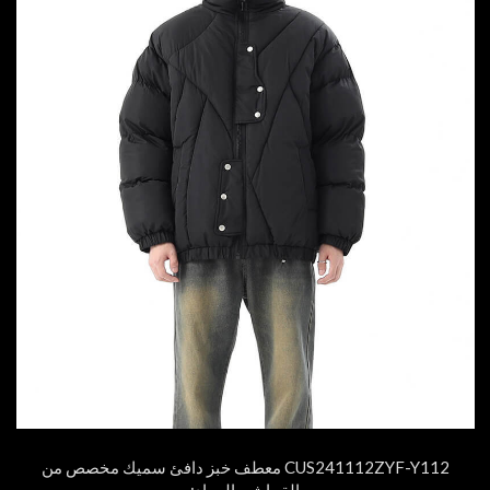
CUS241112ZYF-Y112 معطف خبز دافئ سميك مخصص من