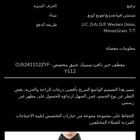
ترقيع
الحرف اليدوية
شنتشن/قوانغدونغ/هونغ كونغ
ميناء
L/C, D/A, D/P, Western Union,
طريقة الدفع
MoneyGram, T/T
معلومات مفصلة
معطف خبز دافئ سميك عتيق مخصص CUS241112ZYF-
Y112
يتميز هذا التصميم الواسع المريح بأقصى درجات الراحة والحرية. بغض
النظر عن نوع الجسم، فمن السهل ارتداؤه للحصول على مظهر غير
رسمي.
الحفاظ على مجموعة متنوعة من خيارات التخصيص لتلبية الاحتياجات
الفردية للعملاء المختلفين.