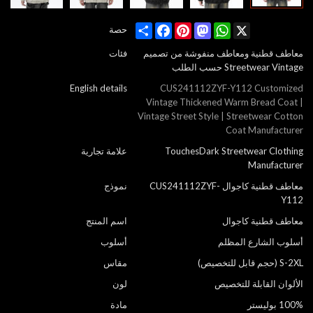
Share
Facebook
Pinterest
Mastodon
WhatsApp
X
حصة
معاطف قطنية ومعاطف منفوشة من تصميم
فئات
Streetwear Vintage حسب الطلب
English details
CUS241112ZYF-Y112 Customized
Vintage Thickened Warm Bread Coat |
Vintage Street Style | Streetwear Cotton
Coat Manufacturer
TouchesDark Streetwear Clothing
علامة تجارية
Manufacturer
معاطف قطنية كاجوال CUS241112ZYF-
نموذج
Y112
معاطف قطنية كاجوال
اسم المنتج
أسلوب الشارع المظلم
أسلوب
S-2XL (حجم قابل للتخصيص)
مقاس
الألوان القابلة للتخصيص
لون
100% بوليستر
مادة