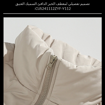
تصميم تفصيلي لمعطف الخبز الدافئ السميك العتيق
CUS241112ZYF-Y112: