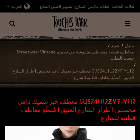
العلامة الخاصة الظلام ملابس الشارع الشهير الصين الصانع
العربية
منزل
جميع
/
/
معاطف قطنية ومعاطف منفوشة من تصميم Streetwear Vintage
حسب الطلب
/
CUS241112ZYF-Y112 معطف خبز سميك دافئ مخصص | طراز الشارع
العتيق | مُصنِّع معاطف قطنية للشارع
CUS241112ZYF-Y112 معطف خبز سميك دافئ
مخصص | طراز الشارع العتيق | مُصنِّع معاطف
قطنية للشارع