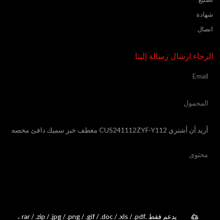
شهادة
اتصال
الرجاء ارسال رسالة إلينا
يدعم فقط .rar / .zip / .jpg / .png / .gif / .doc / .xls / .pdf ،