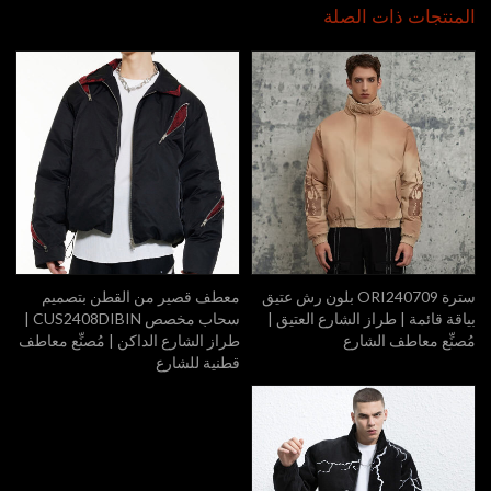
المنتجات ذات الصلة
سترة ORI240709 بلون رش عتيق
معطف قصير من القطن بتصميم
بياقة قائمة | طراز الشارع العتيق |
سحاب مخصص CUS2408DIBIN |
مُصنِّع معاطف الشارع
طراز الشارع الداكن | مُصنِّع معاطف
قطنية للشارع