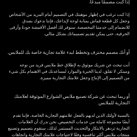
إذا كنت مصممًا مبدعًا.
إذا كنت ترغب في إظهار موهبتك في التصميم أمام المزيد من الأشخاص
وجعل كل قطعة قماش بمثابة لوحة لإبداعك، فإننا ندعوك بصدق
للانضمام إلى خدمتنا المخصصة. سنوفر لك أفضل الأقمشة جودةً وأرقى
الحرفية، حتى يمكن تقديم تصميماتك بشكل مثالي.
أو أنك مصمم محترف وتخطط لبدء علامة تجارية خاصة بك للملابس.
أنت تبحث عن شريك موثوق به لإطلاق خط ملابس فريد من نوعه
ومبتكر. لا تقلق، لدينا الخبرة والموارد لمساعدتك في الاهتمام بكل شيء
من التصميم إلى الإنتاج وجعل علامتك التجارية مميزة.
أو ربما تبحث عن شركة تصنيع ملابس الشوارع الموثوقة لعلامتك
التجارية للملابس
بالنسبة لأولئك الذين لديهم بالفعل علامتهم التجارية الخاصة، فإننا نقدم
أيضًا مجموعة كاملة من خدمات التخصيص. نحن ندرك أن العلامات
التجارية تزدهر بالابتكار والتحديث المستمر. لذلك، سنقوم بتصميم وتصنيع
منتجات ملابس أكثر تنافسية وفقًا لاحتياجات علامتك التجارية واتجاهات