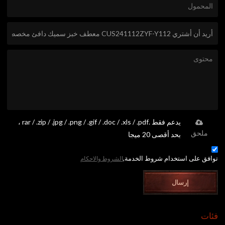
يدعم فقط .rar / .zip / .jpg / .png / .gif / .doc / .xls / .pdf ،
ملحق
بحد أقصى 20 ميجا
توافق على استخدام شروط الخدمة,
الشروط والاحكام
إرسال
فئات