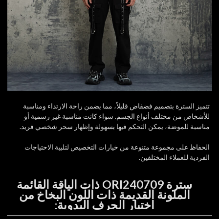
تتميز السترة بتصميم فضفاض قليلاً، مما يضمن راحة الارتداء ومناسبة
للأشخاص من مختلف أنواع الجسم. سواء كانت مناسبة غير رسمية أو
مناسبة للموضة، يمكن التحكم فيها بسهولة وإظهار سحر شخصي فريد.
الحفاظ على مجموعة متنوعة من خيارات التخصيص لتلبية الاحتياجات
الفردية للعملاء المختلفين.
سترة ORI240709 ذات الياقة القائمة
الملونة القديمة ذات اللون البخاخ من
اختيار الحرف اليدوية: