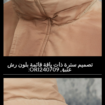
تصميم سترة ذات ياقة قائمة بلون رش
عتيق ORI240709: