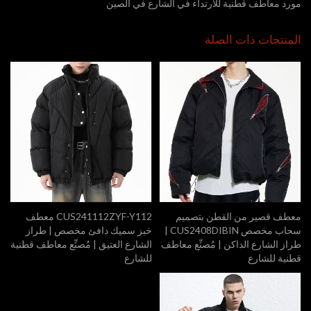
مورد معاطف قطنية للارتداء في الشارع في الصين
المنتجات ذات الصلة
معطف قصير من القطن بتصميم
CUS241112ZYF-Y112 معطف
سحاب مخصص CUS2408DIBIN |
خبز سميك دافئ مخصص | طراز
طراز الشارع الداكن | مُصنِّع معاطف
الشارع العتيق | مُصنِّع معاطف قطنية
قطنية للشارع
للشارع