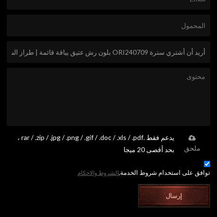
يدعم فقط .rar / .zip / .jpg / .png / .gif / .doc / .xls / .pdf ،
ملحق
بحد أقصى 20 ميجا
توافق على استخدام شروط الخدمة,
الشروط والاحكام
إرسال