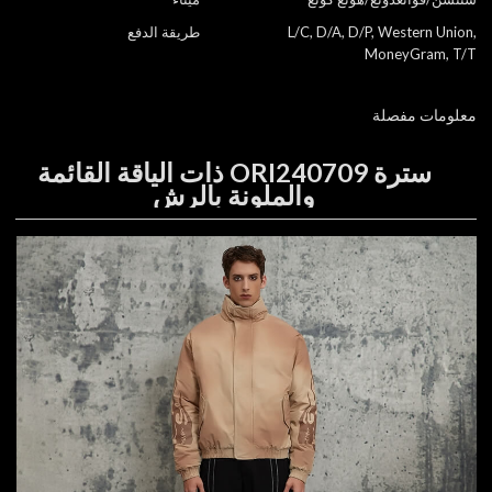
L/C, D/A, D/P, Western Union,
طريقة الدفع
MoneyGram, T/T
معلومات مفصلة
سترة ORI240709 ذات الياقة القائمة
والملونة بالرش