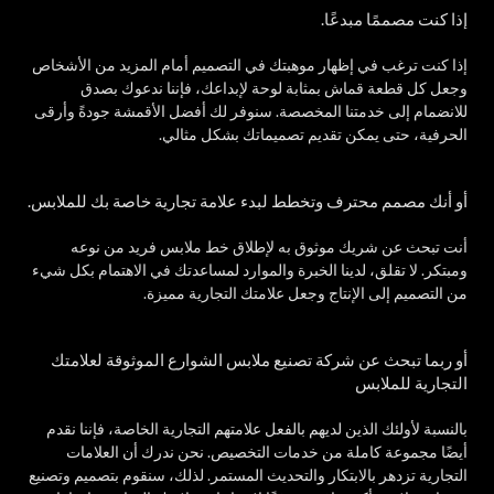
إذا كنت مصممًا مبدعًا.
إذا كنت ترغب في إظهار موهبتك في التصميم أمام المزيد من الأشخاص
وجعل كل قطعة قماش بمثابة لوحة لإبداعك، فإننا ندعوك بصدق
للانضمام إلى خدمتنا المخصصة. سنوفر لك أفضل الأقمشة جودةً وأرقى
الحرفية، حتى يمكن تقديم تصميماتك بشكل مثالي.
أو أنك مصمم محترف وتخطط لبدء علامة تجارية خاصة بك للملابس.
أنت تبحث عن شريك موثوق به لإطلاق خط ملابس فريد من نوعه
ومبتكر. لا تقلق، لدينا الخبرة والموارد لمساعدتك في الاهتمام بكل شيء
من التصميم إلى الإنتاج وجعل علامتك التجارية مميزة.
أو ربما تبحث عن شركة تصنيع ملابس الشوارع الموثوقة لعلامتك
التجارية للملابس
بالنسبة لأولئك الذين لديهم بالفعل علامتهم التجارية الخاصة، فإننا نقدم
أيضًا مجموعة كاملة من خدمات التخصيص. نحن ندرك أن العلامات
التجارية تزدهر بالابتكار والتحديث المستمر. لذلك، سنقوم بتصميم وتصنيع