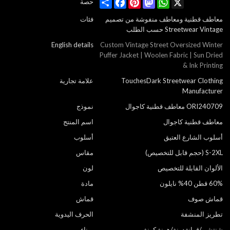
Share
Facebook
Pinterest
Mastodon
WhatsApp
X
حصة
معاطف قطنية ومعاطف منفوشة من تصميم
فئات
Streetwear Vintage حسب الطلب
English details
Custom Vintage Street Oversized Winter
Puffer Jacket | Woolen Fabric | Sun Dried
& Ink Printing
TouchesDark Streetwear Clothing
علامة تجارية
Manufacturer
ORI240709 معاطف قطنية كاجوال
نموذج
معاطف قطنية كاجوال
اسم المنتج
أسلوب الشارع العتيق
أسلوب
S-2XL (حجم قابل للتخصيص)
مقاس
الألوان القابلة للتخصيص
لون
60% قطن 40% نايلون
مادة
قماش صوف
قماش
تطريز المنشفة
الحرف اليدوية
شنتشن/قوانغدونغ/هونغ كونغ
ميناء