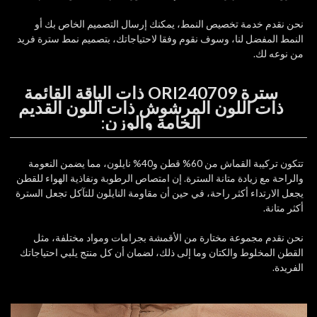
نحن نقدم خدمة تخصيص النمط، يمكنك إرسال التصميم الخاص بك أو
النمط المفضل لنا، وسوف نقوم وفقا لاحتياجاتك، بتصميم نمط سترة فريد
من نوعه لك.
سترة ORI240709 ذات الياقة القائمة
ذات اللون المرشوش ذات اللون القديم
الخامة والوزن:
تتكون تركيبة القماش من 60% قطن و40% نايلون، مما يضمن النعومة
والراحة مع زيادة متانة السترة. إن امتصاص الرطوبة ونفاذية الهواء للقطن
يجعل الارتداء أكثر راحة، في حين أن مقاومة النايلون للتآكل تجعل السترة
أكثر متانة.
نحن نقدم مجموعة مختارة من الأقمشة بجرامات ومواد مختلفة، مثل
القطن المخلوط والكتان وما إلى ذلك، لضمان أن كل منتج يلبي احتياجاتك
الفريدة.