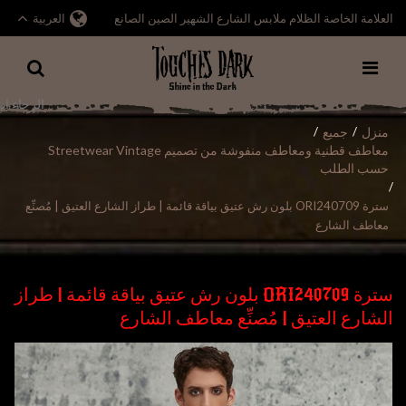
العلامة الخاصة الظلام ملابس الشارع الشهير الصين الصانع
العربية
منزل
جميع
/
/
معاطف قطنية ومعاطف منفوشة من تصميم Streetwear Vintage
حسب الطلب
/
سترة ORI240709 بلون رش عتيق بياقة قائمة | طراز الشارع العتيق | مُصنِّع
معاطف الشارع
سترة ORI240709 بلون رش عتيق بياقة قائمة | طراز
الشارع العتيق | مُصنِّع معاطف الشارع