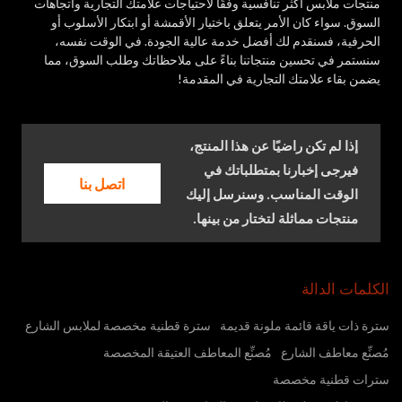
منتجات ملابس أكثر تنافسية وفقًا لاحتياجات علامتك التجارية واتجاهات
السوق. سواء كان الأمر يتعلق باختيار الأقمشة أو ابتكار الأسلوب أو
الحرفية، فسنقدم لك أفضل خدمة عالية الجودة. في الوقت نفسه،
سنستمر في تحسين منتجاتنا بناءً على ملاحظاتك وطلب السوق، مما
يضمن بقاء علامتك التجارية في المقدمة!
إذا لم تكن راضيًا عن هذا المنتج،
فيرجى إخبارنا بمتطلباتك في
اتصل بنا
الوقت المناسب. وسنرسل إليك
منتجات مماثلة لتختار من بينها.
الكلمات الدالة
سترة ذات ياقة قائمة ملونة قديمة
سترة قطنية مخصصة لملابس الشارع
مُصنِّع معاطف الشارع
مُصنِّع المعاطف العتيقة المخصصة
سترات قطنية مخصصة